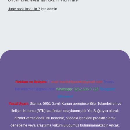
Ön cam kireç lekesi nasıl çıkarılır ?
için
Yüce
June nasıl kısaltılır ?
için
admin
etexper giriş
betexper giriş
Reklam ve İletişim:
E-mail:
backlinkpaneli@gmail.com
Teams:
forumhizmeti@gmail.com
Whatsapp: 0262 606 0 726
Telegram:
@karabul
Yasal Uyarı:
Sitemiz, 5651 Sayılı Kanun gereğince Bilgi Teknolojileri ve
İletişim Kurumu (BTK) tarafından onaylanmış bir Yer Sağlayıcı olarak
hizmet vermektedir. Bu nedenle, sitedeki içerikleri proaktif olarak
denetleme veya araştırma yükümlülüğümüz bulunmamaktadır. Ancak,