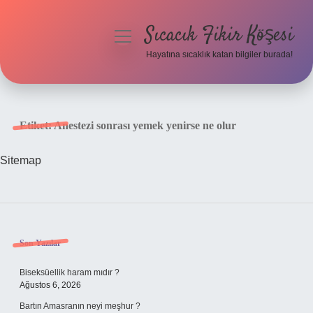
Sıcacık Fikir Köşesi
menüyü
aç
Hayatına sıcaklık katan bilgiler burada!
Anasayfa
Gizlilik Politikası
Etiket:
Anestezi sonrası yemek yenirse ne olur
Yasal Uyarı
Sitemap
Hakkımızda
Sidebar
Son Yazılar
Biseksüellik haram mıdır ?
Ağustos 6, 2026
Bartın Amasranın neyi meşhur ?