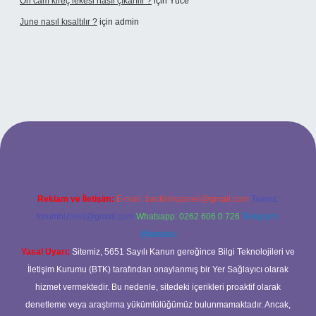
Ön cam kireç lekesi nasıl çıkarılır ?
için
Yüce
June nasıl kısaltılır ?
için
admin
etexper giriş
betexper giriş
Reklam ve İletişim:
E-mail:
backlinkpaneli@gmail.com
Teams:
forumhizmeti@gmail.com
Whatsapp: 0262 606 0 726
Telegram:
@karabul
Yasal Uyarı:
Sitemiz, 5651 Sayılı Kanun gereğince Bilgi Teknolojileri ve
İletişim Kurumu (BTK) tarafından onaylanmış bir Yer Sağlayıcı olarak
hizmet vermektedir. Bu nedenle, sitedeki içerikleri proaktif olarak
denetleme veya araştırma yükümlülüğümüz bulunmamaktadır. Ancak,