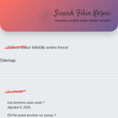
Sıcacık Fikir Köşesi
menüyü
aç
Hayatına sıcaklık katan bilgiler burada!
Anasayfa
Gizlilik Politikası
Etiket:
Bakır bileklik neden boyar
Yasal Uyarı
Sitemap
Hakkımızda
Sidebar
Son Yazılar
Kök teriminin alanı nedir ?
Ağustos 9, 2026
ÖSYM yedek tercihler ne zaman ?