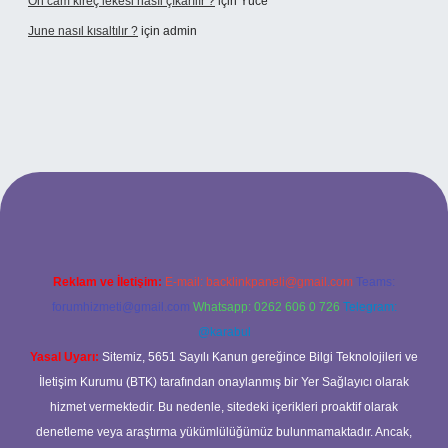
Ön cam kireç lekesi nasıl çıkarılır ?
için
Yüce
June nasıl kısaltılır ?
için
admin
texper giriş
betexper giriş
Reklam ve İletişim:
E-mail:
backlinkpaneli@gmail.com
Teams:
forumhizmeti@gmail.com
Whatsapp: 0262 606 0 726
Telegram:
@karabul
Yasal Uyarı:
Sitemiz, 5651 Sayılı Kanun gereğince Bilgi Teknolojileri ve
İletişim Kurumu (BTK) tarafından onaylanmış bir Yer Sağlayıcı olarak
hizmet vermektedir. Bu nedenle, sitedeki içerikleri proaktif olarak
denetleme veya araştırma yükümlülüğümüz bulunmamaktadır. Ancak,