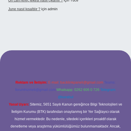
Ön cam kireç lekesi nasıl çıkarılır ?
için
Yüce
June nasıl kısaltılır ?
için
admin
betexper giriş
betexper giriş
Reklam ve İletişim:
E-mail:
backlinkpaneli@gmail.com
Teams:
forumhizmeti@gmail.com
Whatsapp: 0262 606 0 726
Telegram:
@karabul
Yasal Uyarı:
Sitemiz, 5651 Sayılı Kanun gereğince Bilgi Teknolojileri ve
İletişim Kurumu (BTK) tarafından onaylanmış bir Yer Sağlayıcı olarak
hizmet vermektedir. Bu nedenle, sitedeki içerikleri proaktif olarak
denetleme veya araştırma yükümlülüğümüz bulunmamaktadır. Ancak,