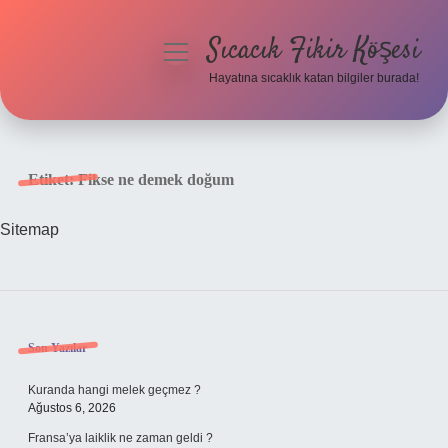
Sıcacık Fikir Köşesi
menüyü
aç
Hayatına sıcaklık katan bilgiler burada!
Anasayfa
Gizlilik Politikası
Etiket:
Fikse ne demek doğum
Yasal Uyarı
Sitemap
Hakkımızda
Sidebar
Son Yazılar
Kuranda hangi melek geçmez ?
Ağustos 6, 2026
Fransa’ya laiklik ne zaman geldi ?