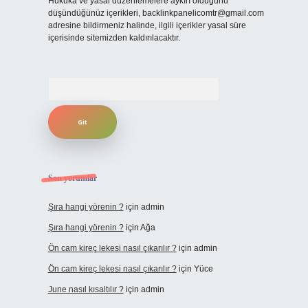
Hukuka ve yasal düzenlemelere aykırı olduğunu
düşündüğünüz içerikleri,
backlinkpanelicomtr@gmail.com
adresine bildirmeniz halinde, ilgili içerikler yasal süre
içerisinde sitemizden kaldırılacaktır.
Arama
Son yorumlar
Şıra hangi yörenin ?
için
admin
Şıra hangi yörenin ?
için
Ağa
Ön cam kireç lekesi nasıl çıkarılır ?
için
admin
Ön cam kireç lekesi nasıl çıkarılır ?
için
Yüce
June nasıl kısaltılır ?
için
admin