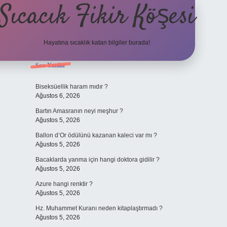
Sıcacık Fikir Köşesi
Hayatına sıcaklık katan bilgiler burada!
Sidebar
Son Yazılar
ilbet mobil giriş
betexper giri
Biseksüellik haram mıdır ?
Ağustos 6, 2026
Bartın Amasranın neyi meşhur ?
Ağustos 5, 2026
Ballon d’Or ödülünü kazanan kaleci var mı ?
Ağustos 5, 2026
Bacaklarda yanma için hangi doktora gidilir ?
Ağustos 5, 2026
Azure hangi renktir ?
Ağustos 5, 2026
Hz. Muhammet Kuranı neden kitaplaştırmadı ?
Ağustos 5, 2026