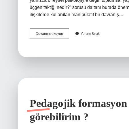
yalnızca bireysel psikolojiyle değil, toplumsal ya
üçgen taktiği nedir?” sorusu da tam burada önem
ilişkilerde kullanılan manipülatif bir davranış…
Psikolojide
Devamını okuyun
Yorum Bırak
üçgen
taktiği
nedir
?
Pedagojik formasyon
görebilirim ?