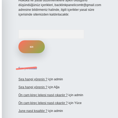
Hukuka ve yasal düzenlemelere aykırı olduğunu
düşündüğünüz içerikleri,
backlinkpanelicomtr@gmail.com
adresine bildirmeniz halinde, ilgili içerikler yasal süre
içerisinde sitemizden kaldırılacaktır.
Arama
Son yorumlar
Şıra hangi yörenin ?
için
admin
Şıra hangi yörenin ?
için
Ağa
Ön cam kireç lekesi nasıl çıkarılır ?
için
admin
Ön cam kireç lekesi nasıl çıkarılır ?
için
Yüce
June nasıl kısaltılır ?
için
admin