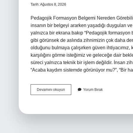
Tarih: Ağustos 8, 2026
Pedagojik Formasyon Belgemi Nereden Görebiliri
insanın bir belgeyi ararken yaşadığı duyguları 
yalnızca bir ekrana bakıp “Pedagojik formasyon 
gibi görünsek de aslında zihnimizin çok daha der
olduğunu bulmaya çalışırken güven ihtiyacımız, 
karşılığını görme isteğimiz ve geleceğe dair bekl
süreci yalnızca teknik bir işlem değildir. İnsan zih
“Acaba kaydım sistemde görünüyor mu?”, “Bir ha
Pedagojik
Devamını okuyun
Yorum Bırak
formasyon
belgemi
nereden
görebilirim
?