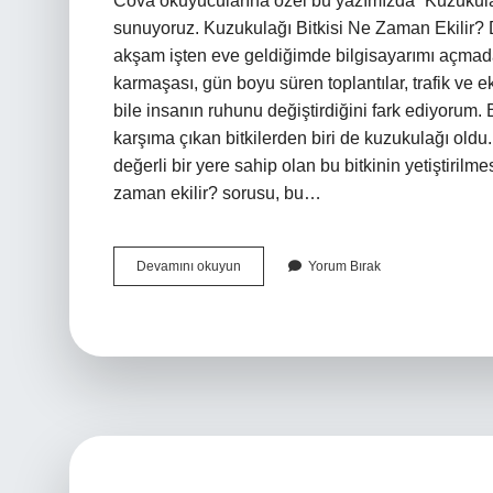
Cova okuyucularına özel bu yazımızda “Kuzukulağı 
sunuyoruz. Kuzukulağı Bitkisi Ne Zaman Ekilir?
akşam işten eve geldiğimde bilgisayarımı açmad
karmaşası, gün boyu süren toplantılar, trafik ve 
bile insanın ruhunu değiştirdiğini fark ediyorum. 
karşıma çıkan bitkilerden biri de kuzukulağı ol
değerli bir yere sahip olan bu bitkinin yetiştiril
zaman ekilir? sorusu, bu…
Kuzukulağı
Devamını okuyun
Yorum Bırak
bitkisi
ne
zaman
ekilir
?