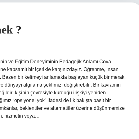
mek ?
in ve Eğitim Deneyiminin Pedagojik Anlamı Cova
e kapsamlı bir içerikle karşınızdayız. Öğrenme, insan
r. Bazen bir kelimeyi anlamakla başlayan küçük bir merak,
 dünyayı algılama şeklimizi değiştirebilir. Bir kavramın
ildir; kişinin çevresiyle kurduğu ilişkiyi yeniden
mız “opsiyonel yok” ifadesi de ilk bakışta basit bir
imkânlar, beklentiler ve alternatifler üzerine düşünmemize
cın, hizmetin veya…