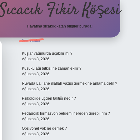
Sıcacık Fikir Köşesi
Hayatına sıcaklık katan bilgiler burada!
Sidebar
Son Yazılar
ilbet mobil giriş
betexper giriş
betexper
Kuşlar yağmurda uçabilir mi ?
Ağustos 8, 2026
Kuzukulağı bitkisi ne zaman ekilir ?
Ağustos 8, 2026
Rüyada La ilahe illallah yazısı görmek ne anlama gelir ?
Ağustos 8, 2026
Psikolojide üçgen taktiği nedir ?
Ağustos 8, 2026
Pedagojik formasyon belgemi nereden görebilirim ?
Ağustos 8, 2026
Opsiyonel yok ne demek ?
Ağustos 8, 2026