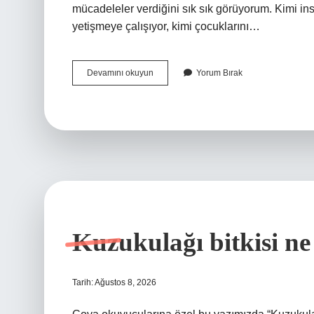
mücadeleler verdiğini sık sık görüyorum. Kimi in
yetişmeye çalışıyor, kimi çocuklarını…
Kuşlar
Devamını okuyun
Yorum Bırak
yağmurda
uçabilir
mi
?
Kuzukulağı bitkisi ne
Tarih: Ağustos 8, 2026