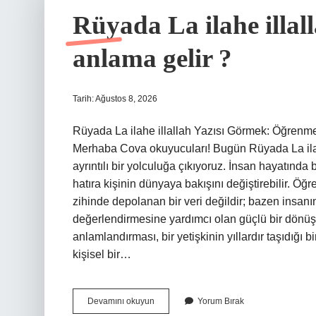
Rüyada La ilahe illal
anlama gelir ?
Tarih: Ağustos 8, 2026
Rüyada La ilahe illallah Yazısı Görmek: Öğrenm
Merhaba Cova okuyucuları! Bugün Rüyada La ilahe
ayrıntılı bir yolculuğa çıkıyoruz. İnsan hayatında 
hatıra kişinin dünyaya bakışını değiştirebilir. Öğr
zihinde depolanan bir veri değildir; bazen insan
değerlendirmesine yardımcı olan güçlü bir dönüşü
anlamlandırması, bir yetişkinin yıllardır taşıdığ
kişisel bir…
Rüyada
Devamını okuyun
Yorum Bırak
La