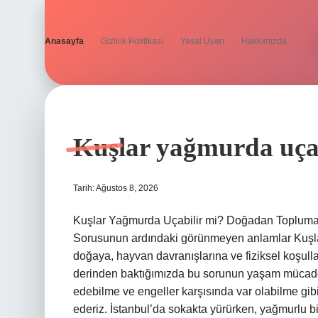
Anasayfa
Gizlilik Politikası
Yasal Uyarı
Hakkımızda
Sıcacık
Fikir
Kuşlar yağmurda uçab
Köşesi
Tarih: Ağustos 8, 2026
Yazılar
Kuşlar Yağmurda Uçabilir mi? Doğadan Topluma U
Sorusunun ardındaki görünmeyen anlamlar Kuşlar
doğaya, hayvan davranışlarına ve fiziksel koşulla
derinden baktığımızda bu sorunun yaşam mücadel
edebilme ve engeller karşısında var olabilme gibi
ederiz. İstanbul’da sokakta yürürken, yağmurlu bi