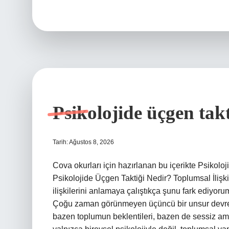
ilahe
illallah
yazısı
görmek
ne
anlama
gelir
?
Psikolojide üçgen takt
Tarih: Ağustos 8, 2026
Cova okurları için hazırlanan bu içerikte Psikolojid
Psikolojide Üçgen Taktiği Nedir? Toplumsal İlişk
ilişkilerini anlamaya çalıştıkça şunu fark ediyoru
Çoğu zaman görünmeyen üçüncü bir unsur devreye
bazen toplumun beklentileri, bazen de sessiz ama 