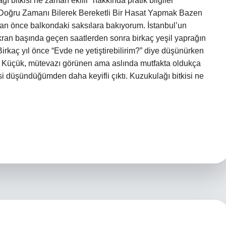
bitkisi ne zaman ekilir” hakkında pratik bilgiler
 Doğru Zamanı Bilerek Bereketli Bir Hasat Yapmak Bazen
an önce balkondaki saksılara bakıyorum. İstanbul’un
ekran başında geçen saatlerden sonra birkaç yeşil yaprağın
Birkaç yıl önce “Evde ne yetiştirebilirim?” diye düşünürken
du. Küçük, mütevazı görünen ama aslında mutfakta oldukça
mesi düşündüğümden daha keyifli çıktı. Kuzukulağı bitkisi ne