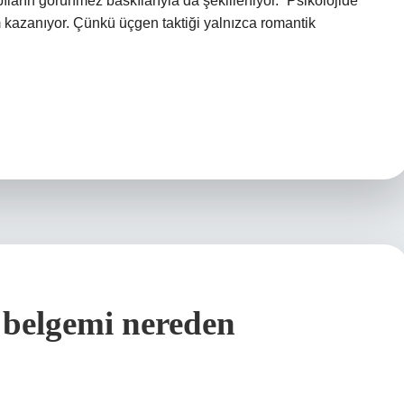
pıların görünmez baskılarıyla da şekilleniyor. “Psikolojide
 kazanıyor. Çünkü üçgen taktiği yalnızca romantik
 belgemi nereden