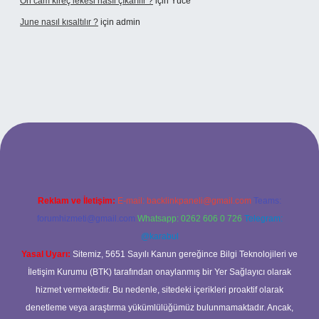
Ön cam kireç lekesi nasıl çıkarılır ?
için
Yüce
June nasıl kısaltılır ?
için
admin
betexper giriş
betexper giriş
Reklam ve İletişim:
E-mail:
backlinkpaneli@gmail.com
Teams:
forumhizmeti@gmail.com
Whatsapp: 0262 606 0 726
Telegram:
@karabul
Yasal Uyarı:
Sitemiz, 5651 Sayılı Kanun gereğince Bilgi Teknolojileri ve
İletişim Kurumu (BTK) tarafından onaylanmış bir Yer Sağlayıcı olarak
hizmet vermektedir. Bu nedenle, sitedeki içerikleri proaktif olarak
denetleme veya araştırma yükümlülüğümüz bulunmamaktadır. Ancak,