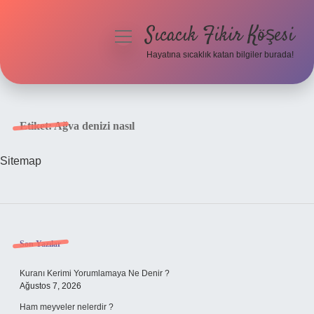
Sıcacık Fikir Köşesi
menüyü
aç
Hayatına sıcaklık katan bilgiler burada!
Anasayfa
Gizlilik Politikası
Etiket:
Ağva denizi nasıl
Yasal Uyarı
Sitemap
Hakkımızda
Sidebar
Son Yazılar
Kuranı Kerimi Yorumlamaya Ne Denir ?
Ağustos 7, 2026
Ham meyveler nelerdir ?