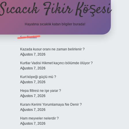
Sıcacık Fikir Köşesi
Hayatına sıcaklık katan bilgiler burada!
Sidebar
Son Yazılar
ilbet mobil giriş
betexper giriş
Kazada kusur oranı ne zaman belirlenir ?
Ağustos 7, 2026
Kurtlar Vadisi Hikmet kaçıncı bölümde ölüyor ?
Ağustos 7, 2026
Kurt köpeği güçlü mü ?
Ağustos 7, 2026
Hepa filtresi ne işe yarar ?
Ağustos 7, 2026
Kuranı Kerimi Yorumlamaya Ne Denir ?
Ağustos 7, 2026
Ham meyveler nelerdir ?
Ağustos 7, 2026