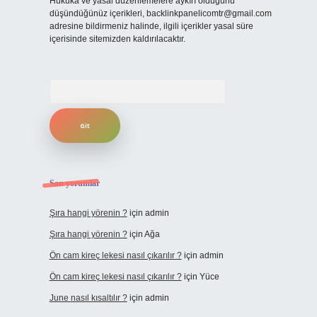
Hukuka ve yasal düzenlemelere aykırı olduğunu
düşündüğünüz içerikleri,
backlinkpanelicomtr@gmail.com
adresine bildirmeniz halinde, ilgili içerikler yasal süre
içerisinde sitemizden kaldırılacaktır.
Arama
Son yorumlar
Şıra hangi yörenin ?
için
admin
Şıra hangi yörenin ?
için
Ağa
Ön cam kireç lekesi nasıl çıkarılır ?
için
admin
Ön cam kireç lekesi nasıl çıkarılır ?
için
Yüce
June nasıl kısaltılır ?
için
admin