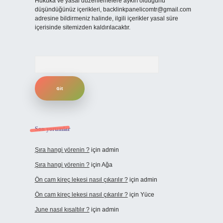
Hukuka ve yasal düzenlemelere aykırı olduğunu
düşündüğünüz içerikleri,
backlinkpanelicomtr@gmail.com
adresine bildirmeniz halinde, ilgili içerikler yasal süre
içerisinde sitemizden kaldırılacaktır.
Arama
Son yorumlar
Şıra hangi yörenin ?
için
admin
Şıra hangi yörenin ?
için
Ağa
Ön cam kireç lekesi nasıl çıkarılır ?
için
admin
Ön cam kireç lekesi nasıl çıkarılır ?
için
Yüce
June nasıl kısaltılır ?
için
admin