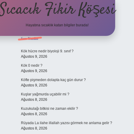
Sıcacık Fikir Köşesi
Hayatına sıcaklık katan bilgiler burada!
Sidebar
Son Yazılar
ilbet mobil giriş
betexper giri
Kök hücre nedir biyoloji 9. sınıf ?
Ağustos 9, 2026
Kök 0 nedir ?
Ağustos 9, 2026
Köfte pişmeden dolapta kaç gün durur ?
Ağustos 9, 2026
Kuşlar yağmurda uçabilir mi ?
Ağustos 8, 2026
Kuzukulağı bitkisi ne zaman ekilir ?
Ağustos 8, 2026
Rüyada La ilahe illallah yazısı görmek ne anlama gelir ?
Ağustos 8, 2026