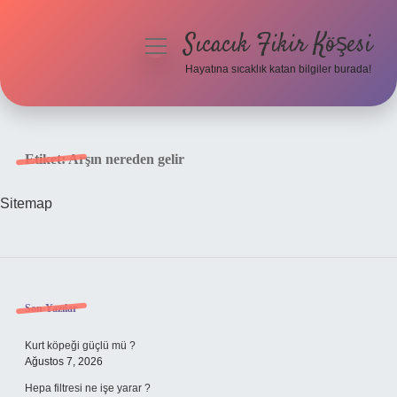
Sıcacık Fikir Köşesi
menüyü
aç
Hayatına sıcaklık katan bilgiler burada!
Anasayfa
Gizlilik Politikası
Etiket:
Arşın nereden gelir
Yasal Uyarı
Sitemap
Hakkımızda
Sidebar
Son Yazılar
Kurt köpeği güçlü mü ?
Ağustos 7, 2026
Hepa filtresi ne işe yarar ?