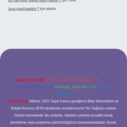
Ön cam kireç lekesi nasıl çıkarılır ?
için
Yüce
June nasıl kısaltılır ?
için
admin
etexper giriş
betexper giriş
Reklam ve İletişim:
E-mail:
backlinkpaneli@gmail.com
Teams:
forumhizmeti@gmail.com
Whatsapp: 0262 606 0 726
Telegram:
@karabul
Yasal Uyarı:
Sitemiz, 5651 Sayılı Kanun gereğince Bilgi Teknolojileri ve
İletişim Kurumu (BTK) tarafından onaylanmış bir Yer Sağlayıcı olarak
hizmet vermektedir. Bu nedenle, sitedeki içerikleri proaktif olarak
denetleme veya araştırma yükümlülüğümüz bulunmamaktadır. Ancak,