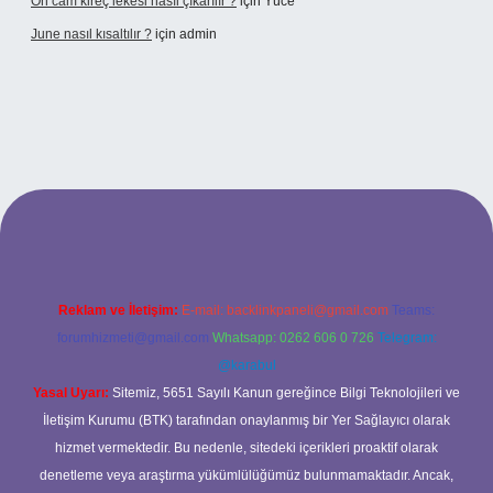
Ön cam kireç lekesi nasıl çıkarılır ?
için
Yüce
June nasıl kısaltılır ?
için
admin
texper giriş
betexper giriş
Reklam ve İletişim:
E-mail:
backlinkpaneli@gmail.com
Teams:
forumhizmeti@gmail.com
Whatsapp: 0262 606 0 726
Telegram:
@karabul
Yasal Uyarı:
Sitemiz, 5651 Sayılı Kanun gereğince Bilgi Teknolojileri ve
İletişim Kurumu (BTK) tarafından onaylanmış bir Yer Sağlayıcı olarak
hizmet vermektedir. Bu nedenle, sitedeki içerikleri proaktif olarak
denetleme veya araştırma yükümlülüğümüz bulunmamaktadır. Ancak,