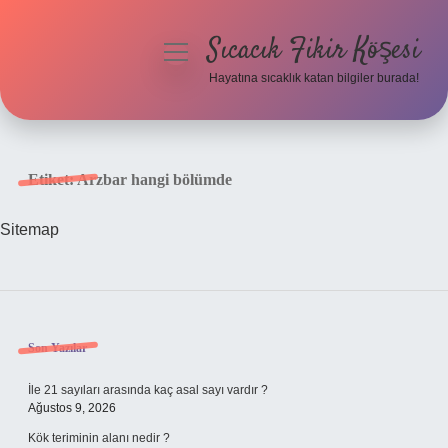
Sıcacık Fikir Köşesi
menüyü
aç
Hayatına sıcaklık katan bilgiler burada!
Anasayfa
Gizlilik Politikası
Etiket:
Arzbar hangi bölümde
Yasal Uyarı
Sitemap
Hakkımızda
Sidebar
Son Yazılar
İle 21 sayıları arasında kaç asal sayı vardır ?
Ağustos 9, 2026
Kök teriminin alanı nedir ?