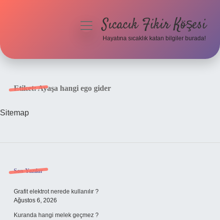
Sıcacık Fikir Köşesi
menüyü
aç
Hayatına sıcaklık katan bilgiler burada!
Anasayfa
Gizlilik Politikası
Etiket:
Ayaşa hangi ego gider
Yasal Uyarı
Sitemap
Hakkımızda
Sidebar
Son Yazılar
Grafit elektrot nerede kullanılır ?
Ağustos 6, 2026
Kuranda hangi melek geçmez ?