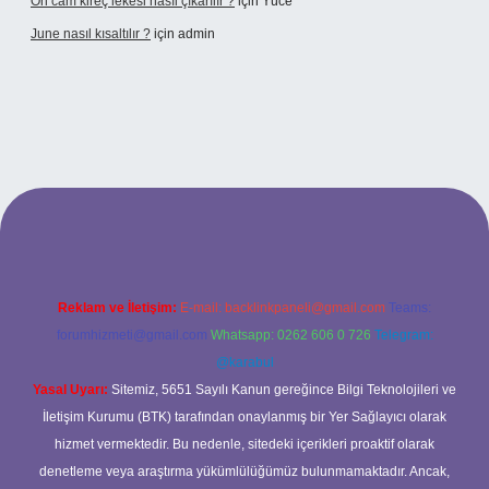
Ön cam kireç lekesi nasıl çıkarılır ?
için
Yüce
June nasıl kısaltılır ?
için
admin
texper giriş
betexper giriş
Reklam ve İletişim:
E-mail:
backlinkpaneli@gmail.com
Teams:
forumhizmeti@gmail.com
Whatsapp: 0262 606 0 726
Telegram:
@karabul
Yasal Uyarı:
Sitemiz, 5651 Sayılı Kanun gereğince Bilgi Teknolojileri ve
İletişim Kurumu (BTK) tarafından onaylanmış bir Yer Sağlayıcı olarak
hizmet vermektedir. Bu nedenle, sitedeki içerikleri proaktif olarak
denetleme veya araştırma yükümlülüğümüz bulunmamaktadır. Ancak,