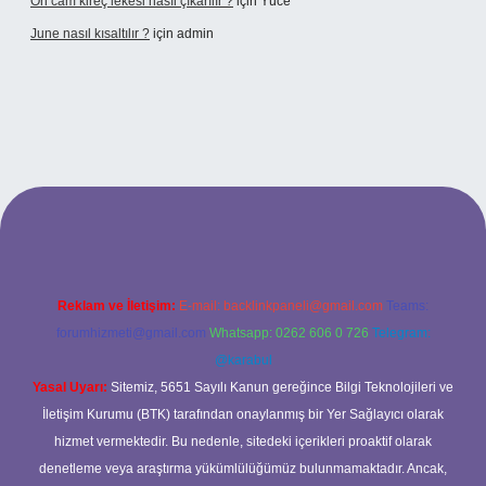
Ön cam kireç lekesi nasıl çıkarılır ?
için
Yüce
June nasıl kısaltılır ?
için
admin
etexper giriş
betexper giriş
Reklam ve İletişim:
E-mail:
backlinkpaneli@gmail.com
Teams:
forumhizmeti@gmail.com
Whatsapp: 0262 606 0 726
Telegram:
@karabul
Yasal Uyarı:
Sitemiz, 5651 Sayılı Kanun gereğince Bilgi Teknolojileri ve
İletişim Kurumu (BTK) tarafından onaylanmış bir Yer Sağlayıcı olarak
hizmet vermektedir. Bu nedenle, sitedeki içerikleri proaktif olarak
denetleme veya araştırma yükümlülüğümüz bulunmamaktadır. Ancak,