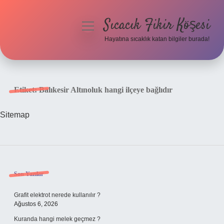
Sıcacık Fikir Köşesi
menüyü
aç
Hayatına sıcaklık katan bilgiler burada!
Anasayfa
Gizlilik Politikası
Etiket:
Balıkesir Altınoluk hangi ilçeye bağlıdır
Yasal Uyarı
Sitemap
Hakkımızda
Sidebar
Son Yazılar
Grafit elektrot nerede kullanılır ?
Ağustos 6, 2026
Kuranda hangi melek geçmez ?