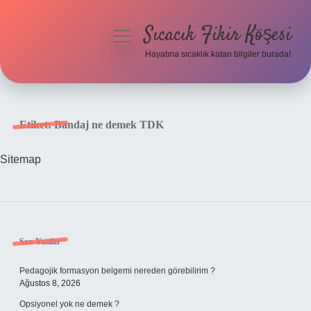
Sıcacık Fikir Köşesi
menüyü
aç
Hayatına sıcaklık katan bilgiler burada!
Anasayfa
Gizlilik Politikası
Etiket:
Bandaj ne demek TDK
Yasal Uyarı
Sitemap
Hakkımızda
Sidebar
Son Yazılar
Pedagojik formasyon belgemi nereden görebilirim ?
Ağustos 8, 2026
Opsiyonel yok ne demek ?