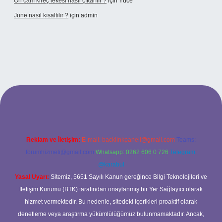
Ön cam kireç lekesi nasıl çıkarılır ?
için
Yüce
June nasıl kısaltılır ?
için
admin
texper giriş
betexper giriş
Reklam ve İletişim:
E-mail:
backlinkpaneli@gmail.com
Teams:
forumhizmeti@gmail.com
Whatsapp: 0262 606 0 726
Telegram:
@karabul
Yasal Uyarı:
Sitemiz, 5651 Sayılı Kanun gereğince Bilgi Teknolojileri ve
İletişim Kurumu (BTK) tarafından onaylanmış bir Yer Sağlayıcı olarak
hizmet vermektedir. Bu nedenle, sitedeki içerikleri proaktif olarak
denetleme veya araştırma yükümlülüğümüz bulunmamaktadır. Ancak,