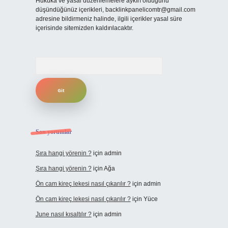
Hukuka ve yasal düzenlemelere aykırı olduğunu
düşündüğünüz içerikleri,
backlinkpanelicomtr@gmail.com
adresine bildirmeniz halinde, ilgili içerikler yasal süre
içerisinde sitemizden kaldırılacaktır.
Arama
Son yorumlar
Şıra hangi yörenin ?
için
admin
Şıra hangi yörenin ?
için
Ağa
Ön cam kireç lekesi nasıl çıkarılır ?
için
admin
Ön cam kireç lekesi nasıl çıkarılır ?
için
Yüce
June nasıl kısaltılır ?
için
admin