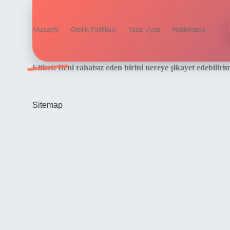
Anasayfa
Gizlilik Politikası
Yasal Uyarı
Hakkımızda
Etiket:
Beni rahatsız eden birini nereye şikayet edebiliri
Sitemap