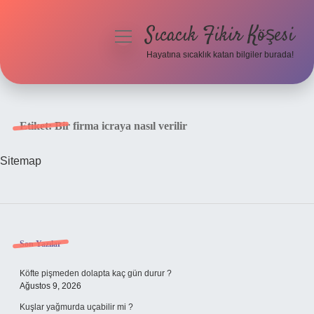
Sıcacık Fikir Köşesi
menüyü
aç
Hayatına sıcaklık katan bilgiler burada!
Anasayfa
Gizlilik Politikası
Etiket:
Bir firma icraya nasıl verilir
Yasal Uyarı
Sitemap
Hakkımızda
Sidebar
Son Yazılar
Köfte pişmeden dolapta kaç gün durur ?
Ağustos 9, 2026
Kuşlar yağmurda uçabilir mi ?