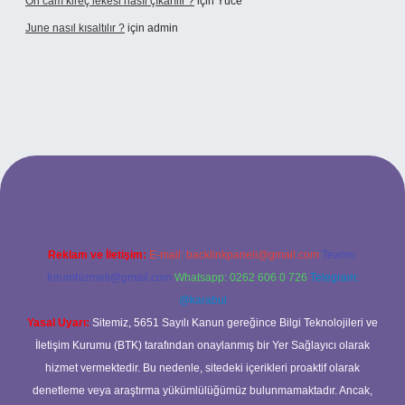
Ön cam kireç lekesi nasıl çıkarılır ?
için
Yüce
June nasıl kısaltılır ?
için
admin
etexper giriş
betexper giriş
Reklam ve İletişim:
E-mail:
backlinkpaneli@gmail.com
Teams:
forumhizmeti@gmail.com
Whatsapp: 0262 606 0 726
Telegram:
@karabul
Yasal Uyarı:
Sitemiz, 5651 Sayılı Kanun gereğince Bilgi Teknolojileri ve
İletişim Kurumu (BTK) tarafından onaylanmış bir Yer Sağlayıcı olarak
hizmet vermektedir. Bu nedenle, sitedeki içerikleri proaktif olarak
denetleme veya araştırma yükümlülüğümüz bulunmamaktadır. Ancak,