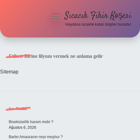
Sıcacık Fikir Köşesi
menüyü
aç
Hayatına sıcaklık katan bilgiler burada!
Anasayfa
Gizlilik Politikası
Etiket:
Birine lilyum vermek ne anlama gelir
Yasal Uyarı
Sitemap
Hakkımızda
Sidebar
Son Yazılar
Biseksüellik haram mıdır ?
Ağustos 6, 2026
Bartın Amasranın neyi meşhur ?