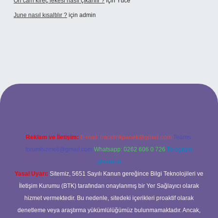
Ön cam kireç lekesi nasıl çıkarılır ?
için
Yüce
June nasıl kısaltılır ?
için
admin
etexper giriş
betexper giriş
Reklam ve İletişim:
E-mail:
backlinkpaneli@gmail.com
Teams:
forumhizmeti@gmail.com
Whatsapp: 0262 606 0 726
Telegram:
@karabul
Yasal Uyarı:
Sitemiz, 5651 Sayılı Kanun gereğince Bilgi Teknolojileri ve
İletişim Kurumu (BTK) tarafından onaylanmış bir Yer Sağlayıcı olarak
hizmet vermektedir. Bu nedenle, sitedeki içerikleri proaktif olarak
denetleme veya araştırma yükümlülüğümüz bulunmamaktadır. Ancak,