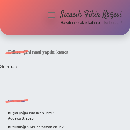
Sıcacık Fikir Köşesi
menüyü
aç
Hayatına sıcaklık katan bilgiler burada!
Anasayfa
Gizlilik Politikası
Etiket:
Çini nasıl yapılır kısaca
Yasal Uyarı
Sitemap
Hakkımızda
Sidebar
Son Yazılar
Kuşlar yağmurda uçabilir mi ?
Ağustos 8, 2026
Kuzukulağı bitkisi ne zaman ekilir ?