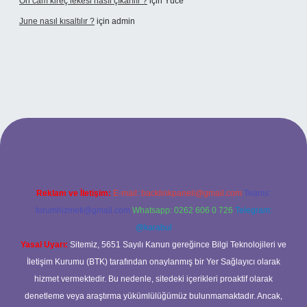
Ön cam kireç lekesi nasıl çıkarılır ?
için
Yüce
June nasıl kısaltılır ?
için
admin
texper giriş
betexper giriş
Reklam ve İletişim:
E-mail:
backlinkpaneli@gmail.com
Teams:
forumhizmeti@gmail.com
Whatsapp: 0262 606 0 726
Telegram:
@karabul
Yasal Uyarı:
Sitemiz, 5651 Sayılı Kanun gereğince Bilgi Teknolojileri ve
İletişim Kurumu (BTK) tarafından onaylanmış bir Yer Sağlayıcı olarak
hizmet vermektedir. Bu nedenle, sitedeki içerikleri proaktif olarak
denetleme veya araştırma yükümlülüğümüz bulunmamaktadır. Ancak,