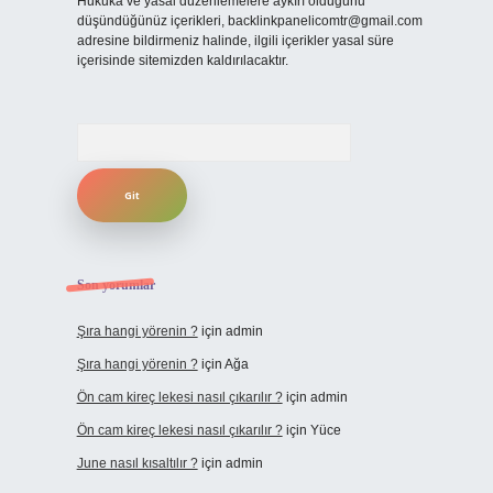
Hukuka ve yasal düzenlemelere aykırı olduğunu
düşündüğünüz içerikleri,
backlinkpanelicomtr@gmail.com
adresine bildirmeniz halinde, ilgili içerikler yasal süre
içerisinde sitemizden kaldırılacaktır.
Arama
Son yorumlar
Şıra hangi yörenin ?
için
admin
Şıra hangi yörenin ?
için
Ağa
Ön cam kireç lekesi nasıl çıkarılır ?
için
admin
Ön cam kireç lekesi nasıl çıkarılır ?
için
Yüce
June nasıl kısaltılır ?
için
admin