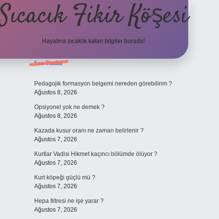
Sıcacık Fikir Köşesi
Hayatına sıcaklık katan bilgiler burada!
Sidebar
Son Yazılar
ilbet mobil giriş
b
Pedagojik formasyon belgemi nereden görebilirim ?
Ağustos 8, 2026
Opsiyonel yok ne demek ?
Ağustos 8, 2026
Kazada kusur oranı ne zaman belirlenir ?
Ağustos 7, 2026
Kurtlar Vadisi Hikmet kaçıncı bölümde ölüyor ?
Ağustos 7, 2026
Kurt köpeği güçlü mü ?
Ağustos 7, 2026
Hepa filtresi ne işe yarar ?
Ağustos 7, 2026