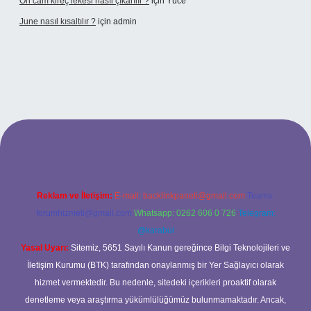
Ön cam kireç lekesi nasıl çıkarılır ?
için
Yüce
June nasıl kısaltılır ?
için
admin
etexper giriş
betexper giriş
Reklam ve İletişim:
E-mail:
backlinkpaneli@gmail.com
Teams:
forumhizmeti@gmail.com
Whatsapp: 0262 606 0 726
Telegram:
@karabul
Yasal Uyarı:
Sitemiz, 5651 Sayılı Kanun gereğince Bilgi Teknolojileri ve
İletişim Kurumu (BTK) tarafından onaylanmış bir Yer Sağlayıcı olarak
hizmet vermektedir. Bu nedenle, sitedeki içerikleri proaktif olarak
denetleme veya araştırma yükümlülüğümüz bulunmamaktadır. Ancak,