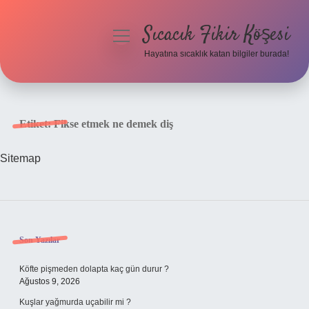
Sıcacık Fikir Köşesi
menüyü
aç
Hayatına sıcaklık katan bilgiler burada!
Anasayfa
Gizlilik Politikası
Etiket:
Fikse etmek ne demek diş
Yasal Uyarı
Sitemap
Hakkımızda
Sidebar
Son Yazılar
Köfte pişmeden dolapta kaç gün durur ?
Ağustos 9, 2026
Kuşlar yağmurda uçabilir mi ?