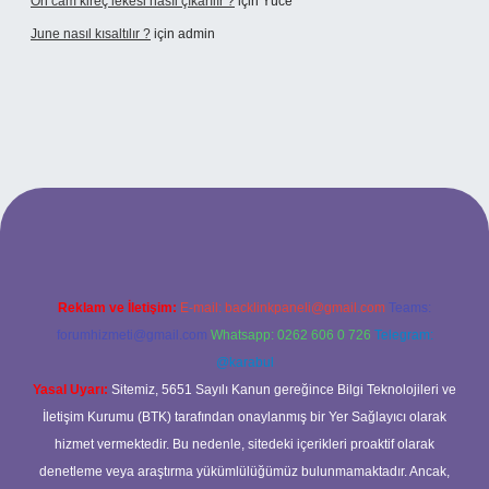
Ön cam kireç lekesi nasıl çıkarılır ?
için
Yüce
June nasıl kısaltılır ?
için
admin
texper giriş
betexper giriş
Reklam ve İletişim:
E-mail:
backlinkpaneli@gmail.com
Teams:
forumhizmeti@gmail.com
Whatsapp: 0262 606 0 726
Telegram:
@karabul
Yasal Uyarı:
Sitemiz, 5651 Sayılı Kanun gereğince Bilgi Teknolojileri ve
İletişim Kurumu (BTK) tarafından onaylanmış bir Yer Sağlayıcı olarak
hizmet vermektedir. Bu nedenle, sitedeki içerikleri proaktif olarak
denetleme veya araştırma yükümlülüğümüz bulunmamaktadır. Ancak,