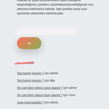
Hukuka ve yasal düzenlemelere aykırı olduğunu
düşündüğünüz içerikleri,
backlinkpanelicomtr@gmail.com
adresine bildirmeniz halinde, ilgili içerikler yasal süre
içerisinde sitemizden kaldırılacaktır.
Arama
Son yorumlar
Şıra hangi yörenin ?
için
admin
Şıra hangi yörenin ?
için
Ağa
Ön cam kireç lekesi nasıl çıkarılır ?
için
admin
Ön cam kireç lekesi nasıl çıkarılır ?
için
Yüce
June nasıl kısaltılır ?
için
admin