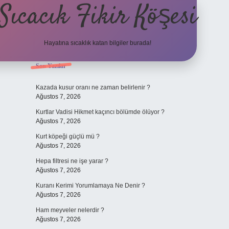
Sıcacık Fikir Köşesi
Hayatına sıcaklık katan bilgiler burada!
Sidebar
Son Yazılar
ilbet mobil giriş
betexper giri
Kazada kusur oranı ne zaman belirlenir ?
Ağustos 7, 2026
Kurtlar Vadisi Hikmet kaçıncı bölümde ölüyor ?
Ağustos 7, 2026
Kurt köpeği güçlü mü ?
Ağustos 7, 2026
Hepa filtresi ne işe yarar ?
Ağustos 7, 2026
Kuranı Kerimi Yorumlamaya Ne Denir ?
Ağustos 7, 2026
Ham meyveler nelerdir ?
Ağustos 7, 2026