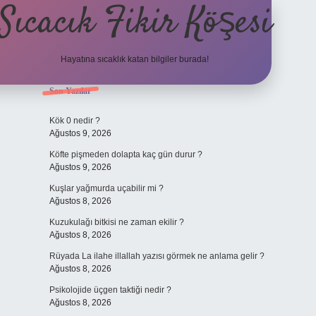
Sıcacık Fikir Köşesi
Hayatına sıcaklık katan bilgiler burada!
Sidebar
Son Yazılar
ilbet mobil giriş
betexper giri
Kök 0 nedir ?
Ağustos 9, 2026
Köfte pişmeden dolapta kaç gün durur ?
Ağustos 9, 2026
Kuşlar yağmurda uçabilir mi ?
Ağustos 8, 2026
Kuzukulağı bitkisi ne zaman ekilir ?
Ağustos 8, 2026
Rüyada La ilahe illallah yazısı görmek ne anlama gelir ?
Ağustos 8, 2026
Psikolojide üçgen taktiği nedir ?
Ağustos 8, 2026