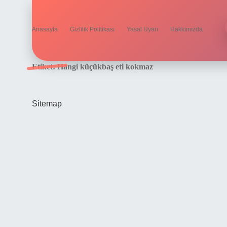
Anasayfa
Gizlilik Politikası
Yasal Uyarı
Hakkımızda
Etiket:
Hangi küçükbaş eti kokmaz
Sitemap