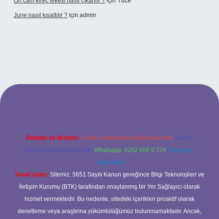
Ön cam kireç lekesi nasıl çıkarılır ?
için
Yüce
June nasıl kısaltılır ?
için
admin
etexper giriş
betexper giriş
Reklam ve İletişim:
E-mail:
backlinkpaneli@gmail.com
Teams:
forumhizmeti@gmail.com
Whatsapp: 0262 606 0 726
Telegram:
@karabul
Yasal Uyarı:
Sitemiz, 5651 Sayılı Kanun gereğince Bilgi Teknolojileri ve
İletişim Kurumu (BTK) tarafından onaylanmış bir Yer Sağlayıcı olarak
hizmet vermektedir. Bu nedenle, sitedeki içerikleri proaktif olarak
denetleme veya araştırma yükümlülüğümüz bulunmamaktadır. Ancak,