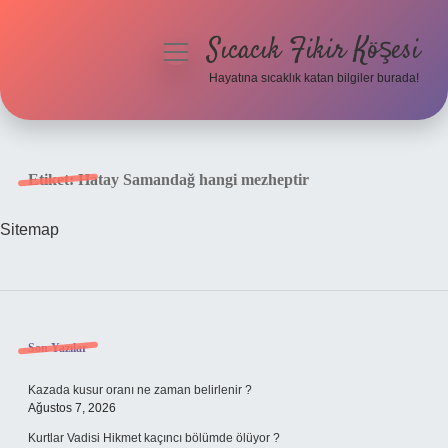
Sıcacık Fikir Köşesi
menüyü
aç
Hayatına sıcaklık katan bilgiler burada!
Anasayfa
Gizlilik Politikası
Etiket:
Hatay Samandağ hangi mezheptir
Yasal Uyarı
Sitemap
Hakkımızda
Sidebar
Son Yazılar
Kazada kusur oranı ne zaman belirlenir ?
Ağustos 7, 2026
Kurtlar Vadisi Hikmet kaçıncı bölümde ölüyor ?