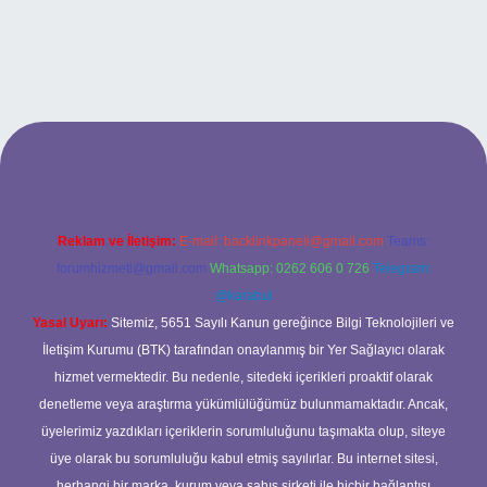
exper giriş
betexper giriş
Reklam ve İletişim:
E-mail:
backlinkpaneli@gmail.com
Teams:
forumhizmeti@gmail.com
Whatsapp: 0262 606 0 726
Telegram:
@karabul
Yasal Uyarı:
Sitemiz, 5651 Sayılı Kanun gereğince Bilgi Teknolojileri ve
İletişim Kurumu (BTK) tarafından onaylanmış bir Yer Sağlayıcı olarak
hizmet vermektedir. Bu nedenle, sitedeki içerikleri proaktif olarak
denetleme veya araştırma yükümlülüğümüz bulunmamaktadır. Ancak,
üyelerimiz yazdıkları içeriklerin sorumluluğunu taşımakta olup, siteye
üye olarak bu sorumluluğu kabul etmiş sayılırlar. Bu internet sitesi,
herhangi bir marka, kurum veya şahıs şirketi ile hiçbir bağlantısı