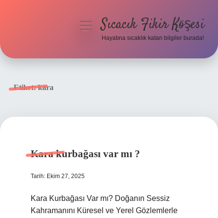
Sıcacık Fikir Köşesi
menüyü
aç
Hayatına sıcaklık katan bilgiler burada!
Anasayfa
Gizlilik Politikası
Etiket:
kara
Yasal Uyarı
Hakkımızda
Kara kurbağası var mı ?
Tarih: Ekim 27, 2025
Kara Kurbağası Var mı? Doğanın Sessiz
Kahramanını Küresel ve Yerel Gözlemlerle