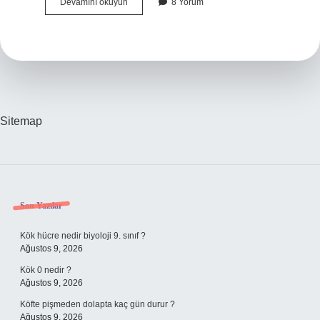
Kara
Devamını okuyun
8 Yorum
kurbağası
var
mı
?
Sitemap
Sidebar
Son Yazılar
Kök hücre nedir biyoloji 9. sınıf ?
Ağustos 9, 2026
Kök 0 nedir ?
Ağustos 9, 2026
Köfte pişmeden dolapta kaç gün durur ?
Ağustos 9, 2026