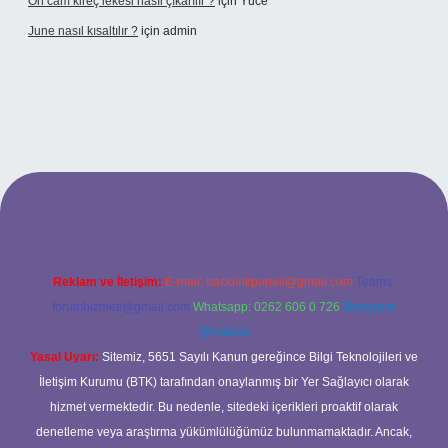
Ön cam kireç lekesi nasıl çıkarılır ?
için
Yüce
June nasıl kısaltılır ?
için
admin
etexper giriş
betexper giriş
Reklam ve İletişim:
E-mail:
backlinkpaneli@gmail.com
Teams:
forumhizmeti@gmail.com
Whatsapp: 0262 606 0 726
Telegram:
@karabul
Yasal Uyarı:
Sitemiz, 5651 Sayılı Kanun gereğince Bilgi Teknolojileri ve
İletişim Kurumu (BTK) tarafından onaylanmış bir Yer Sağlayıcı olarak
hizmet vermektedir. Bu nedenle, sitedeki içerikleri proaktif olarak
denetleme veya araştırma yükümlülüğümüz bulunmamaktadır. Ancak,