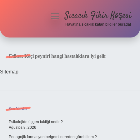
Sıcacık Fikir Köşesi
menüyü
aç
Hayatına sıcaklık katan bilgiler burada!
Anasayfa
Gizlilik Politikası
Etiket:
Keçi peyniri hangi hastalıklara iyi gelir
Yasal Uyarı
Sitemap
Hakkımızda
Sidebar
Son Yazılar
Psikolojide üçgen taktiği nedir ?
Ağustos 8, 2026
Pedagojik formasyon belgemi nereden görebilirim ?