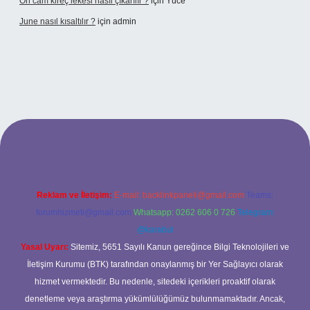
Ön cam kireç lekesi nasıl çıkarılır ?
için
Yüce
June nasıl kısaltılır ?
için
admin
etexper giriş
betexper giriş
Reklam ve İletişim:
E-mail:
backlinkpaneli@gmail.com
Teams:
forumhizmeti@gmail.com
Whatsapp: 0262 606 0 726
Telegram:
@karabul
Yasal Uyarı:
Sitemiz, 5651 Sayılı Kanun gereğince Bilgi Teknolojileri ve
İletişim Kurumu (BTK) tarafından onaylanmış bir Yer Sağlayıcı olarak
hizmet vermektedir. Bu nedenle, sitedeki içerikleri proaktif olarak
denetleme veya araştırma yükümlülüğümüz bulunmamaktadır. Ancak,