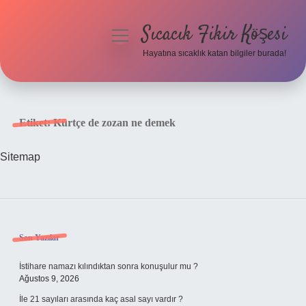
Sıcacık Fikir Köşesi
menüyü
aç
Hayatına sıcaklık katan bilgiler burada!
Anasayfa
Gizlilik Politikası
Etiket:
Kürtçe de zozan ne demek
Yasal Uyarı
Sitemap
Hakkımızda
Sidebar
Son Yazılar
İstihare namazı kılındıktan sonra konuşulur mu ?
Ağustos 9, 2026
İle 21 sayıları arasında kaç asal sayı vardır ?