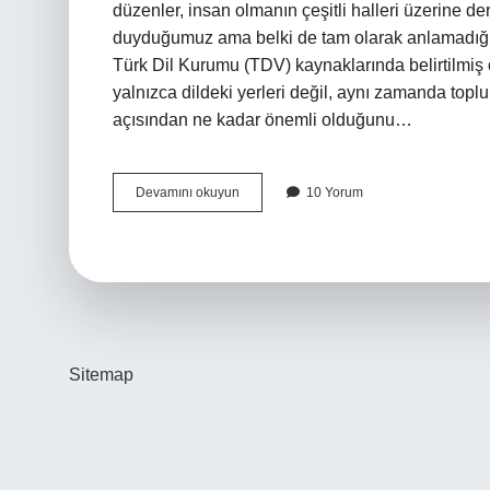
düzenler, insan olmanın çeşitli halleri üzerine 
duyduğumuz ama belki de tam olarak anlamadığımı
Türk Dil Kurumu (TDV) kaynaklarında belirtilmiş o
yalnızca dildeki yerleri değil, aynı zamanda toplu
açısından ne kadar önemli olduğunu…
Siyak
Devamını okuyun
10 Yorum
ve
sibak
nedir
TDV
?
Sitemap