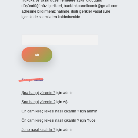
Hukuka ve yasal düzenlemelere aykırı olduğunu
düşündüğünüz içerikleri,
backlinkpanelicomtr@gmail.com
adresine bildirmeniz halinde, ilgili içerikler yasal süre
içerisinde sitemizden kaldırılacaktır.
Arama
Son yorumlar
Şıra hangi yörenin ?
için
admin
Şıra hangi yörenin ?
için
Ağa
Ön cam kireç lekesi nasıl çıkarılır ?
için
admin
Ön cam kireç lekesi nasıl çıkarılır ?
için
Yüce
June nasıl kısaltılır ?
için
admin