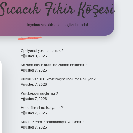
Sıcacık Fikir Köşesi
Hayatına sıcaklık katan bilgiler burada!
Sidebar
Son Yazılar
ilbet mobil giriş
betexper giri
Opsiyonel yok ne demek ?
Ağustos 8, 2026
Kazada kusur oranı ne zaman belirlenir ?
Ağustos 7, 2026
Kurtlar Vadisi Hikmet kaçıncı bölümde ölüyor ?
Ağustos 7, 2026
Kurt köpeği güçlü mü ?
Ağustos 7, 2026
Hepa filtresi ne işe yarar ?
Ağustos 7, 2026
Kuranı Kerimi Yorumlamaya Ne Denir ?
Ağustos 7, 2026