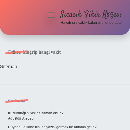
Sıcacık Fikir Köşesi
menüyü
aç
Hayatına sıcaklık katan bilgiler burada!
Anasayfa
Gizlilik Politikası
Etiket:
Mağrip hangi vakit
Yasal Uyarı
Sitemap
Hakkımızda
Sidebar
Son Yazılar
Kuzukulağı bitkisi ne zaman ekilir ?
Ağustos 8, 2026
Rüyada La ilahe illallah yazısı görmek ne anlama gelir ?