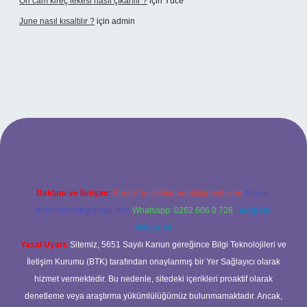
Ön cam kireç lekesi nasıl çıkarılır ?
için
Yüce
June nasıl kısaltılır ?
için
admin
etexper giriş
betexper giriş
Reklam ve İletişim:
E-mail:
backlinkpaneli@gmail.com
Teams:
forumhizmeti@gmail.com
Whatsapp: 0262 606 0 726
Telegram:
@karabul
Yasal Uyarı:
Sitemiz, 5651 Sayılı Kanun gereğince Bilgi Teknolojileri ve
İletişim Kurumu (BTK) tarafından onaylanmış bir Yer Sağlayıcı olarak
hizmet vermektedir. Bu nedenle, sitedeki içerikleri proaktif olarak
denetleme veya araştırma yükümlülüğümüz bulunmamaktadır. Ancak,