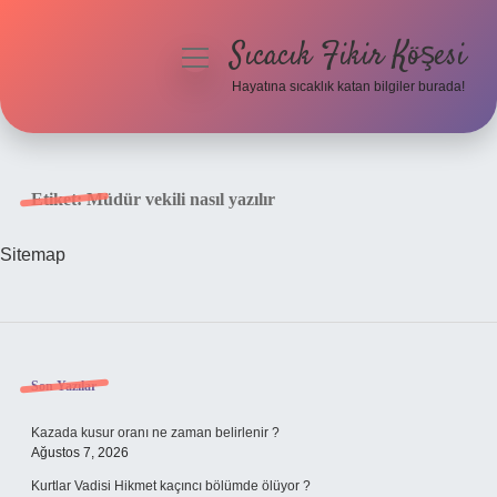
Sıcacık Fikir Köşesi
menüyü
aç
Hayatına sıcaklık katan bilgiler burada!
Anasayfa
Gizlilik Politikası
Etiket:
Müdür vekili nasıl yazılır
Yasal Uyarı
Sitemap
Hakkımızda
Sidebar
Son Yazılar
Kazada kusur oranı ne zaman belirlenir ?
Ağustos 7, 2026
Kurtlar Vadisi Hikmet kaçıncı bölümde ölüyor ?