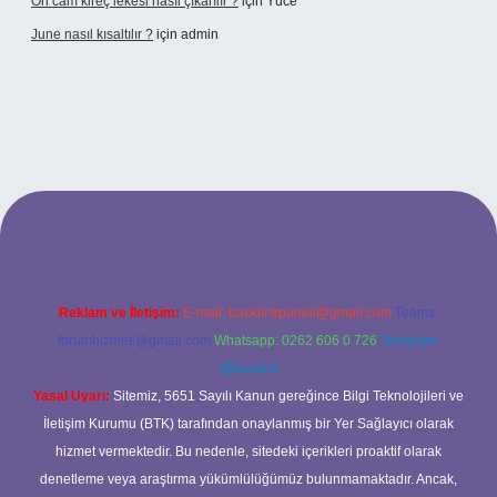
Ön cam kireç lekesi nasıl çıkarılır ?
için
Yüce
June nasıl kısaltılır ?
için
admin
etexper giriş
betexper giriş
Reklam ve İletişim:
E-mail:
backlinkpaneli@gmail.com
Teams:
forumhizmeti@gmail.com
Whatsapp: 0262 606 0 726
Telegram:
@karabul
Yasal Uyarı:
Sitemiz, 5651 Sayılı Kanun gereğince Bilgi Teknolojileri ve
İletişim Kurumu (BTK) tarafından onaylanmış bir Yer Sağlayıcı olarak
hizmet vermektedir. Bu nedenle, sitedeki içerikleri proaktif olarak
denetleme veya araştırma yükümlülüğümüz bulunmamaktadır. Ancak,