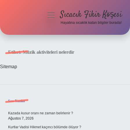
Sıcacık Fikir Köşesi
menüyü
aç
Hayatına sıcaklık katan bilgiler burada!
Anasayfa
Gizlilik Politikası
Etiket:
Müzik aktiviteleri nelerdir
Yasal Uyarı
Sitemap
Hakkımızda
Sidebar
Son Yazılar
Kazada kusur oranı ne zaman belirlenir ?
Ağustos 7, 2026
Kurtlar Vadisi Hikmet kaçıncı bölümde ölüyor ?