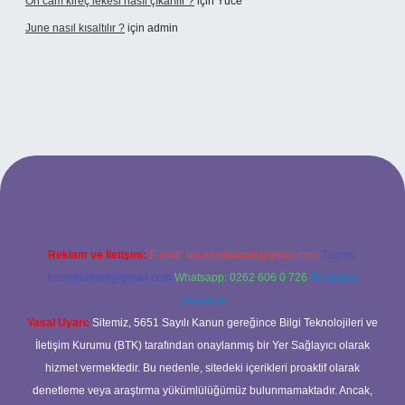
Ön cam kireç lekesi nasıl çıkarılır ?
için
Yüce
June nasıl kısaltılır ?
için
admin
etexper giriş
betexper giriş
Reklam ve İletişim:
E-mail:
backlinkpaneli@gmail.com
Teams:
forumhizmeti@gmail.com
Whatsapp: 0262 606 0 726
Telegram:
@karabul
Yasal Uyarı:
Sitemiz, 5651 Sayılı Kanun gereğince Bilgi Teknolojileri ve
İletişim Kurumu (BTK) tarafından onaylanmış bir Yer Sağlayıcı olarak
hizmet vermektedir. Bu nedenle, sitedeki içerikleri proaktif olarak
denetleme veya araştırma yükümlülüğümüz bulunmamaktadır. Ancak,