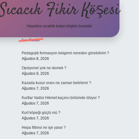
Sıcacık Fikir Köşesi
Hayatına sıcaklık katan bilgiler burada!
Sidebar
Son Yazılar
ilbet mobil giriş
betexper giri
Pedagojik formasyon belgemi nereden görebilirim ?
Ağustos 8, 2026
Opsiyonel yok ne demek ?
Ağustos 8, 2026
Kazada kusur oranı ne zaman belirlenir ?
Ağustos 7, 2026
Kurtlar Vadisi Hikmet kaçıncı bölümde ölüyor ?
Ağustos 7, 2026
Kurt köpeği güçlü mü ?
Ağustos 7, 2026
Hepa filtresi ne işe yarar ?
Ağustos 7, 2026