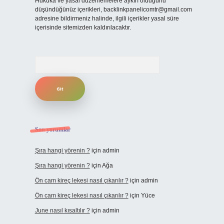
Hukuka ve yasal düzenlemelere aykırı olduğunu
düşündüğünüz içerikleri,
backlinkpanelicomtr@gmail.com
adresine bildirmeniz halinde, ilgili içerikler yasal süre
içerisinde sitemizden kaldırılacaktır.
Arama
Son yorumlar
Şıra hangi yörenin ?
için
admin
Şıra hangi yörenin ?
için
Ağa
Ön cam kireç lekesi nasıl çıkarılır ?
için
admin
Ön cam kireç lekesi nasıl çıkarılır ?
için
Yüce
June nasıl kısaltılır ?
için
admin