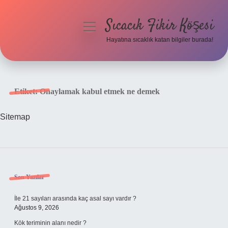
Sıcacık Fikir Köşesi
menüyü
aç
Hayatına sıcaklık katan bilgiler burada!
Anasayfa
Gizlilik Politikası
Etiket:
Onaylamak kabul etmek ne demek
Yasal Uyarı
Sitemap
Hakkımızda
Sidebar
Son Yazılar
İle 21 sayıları arasında kaç asal sayı vardır ?
Ağustos 9, 2026
Kök teriminin alanı nedir ?