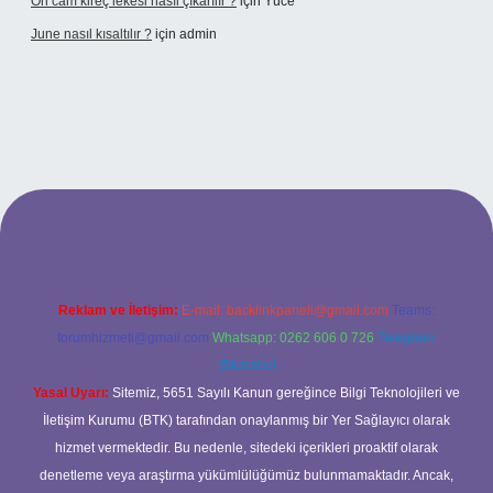
Ön cam kireç lekesi nasıl çıkarılır ?
için
Yüce
June nasıl kısaltılır ?
için
admin
etexper giriş
betexper giriş
Reklam ve İletişim:
E-mail:
backlinkpaneli@gmail.com
Teams:
forumhizmeti@gmail.com
Whatsapp: 0262 606 0 726
Telegram:
@karabul
Yasal Uyarı:
Sitemiz, 5651 Sayılı Kanun gereğince Bilgi Teknolojileri ve
İletişim Kurumu (BTK) tarafından onaylanmış bir Yer Sağlayıcı olarak
hizmet vermektedir. Bu nedenle, sitedeki içerikleri proaktif olarak
denetleme veya araştırma yükümlülüğümüz bulunmamaktadır. Ancak,