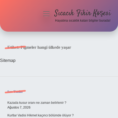
Sıcacık Fikir Köşesi
menüyü
aç
Hayatına sıcaklık katan bilgiler burada!
Anasayfa
Gizlilik Politikası
Etiket:
Pigmeler hangi ülkede yaşar
Yasal Uyarı
Sitemap
Hakkımızda
Sidebar
Son Yazılar
Kazada kusur oranı ne zaman belirlenir ?
Ağustos 7, 2026
Kurtlar Vadisi Hikmet kaçıncı bölümde ölüyor ?