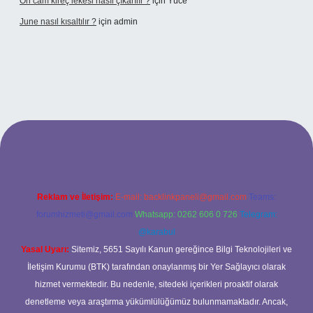
Ön cam kireç lekesi nasıl çıkarılır ?
için
Yüce
June nasıl kısaltılır ?
için
admin
etexper giriş
betexper giriş
Reklam ve İletişim:
E-mail:
backlinkpaneli@gmail.com
Teams:
forumhizmeti@gmail.com
Whatsapp: 0262 606 0 726
Telegram:
@karabul
Yasal Uyarı:
Sitemiz, 5651 Sayılı Kanun gereğince Bilgi Teknolojileri ve
İletişim Kurumu (BTK) tarafından onaylanmış bir Yer Sağlayıcı olarak
hizmet vermektedir. Bu nedenle, sitedeki içerikleri proaktif olarak
denetleme veya araştırma yükümlülüğümüz bulunmamaktadır. Ancak,