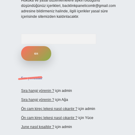
Hukuka ve yasal düzenlemelere aykırı olduğunu
düşündüğünüz içerikleri,
backlinkpanelicomtr@gmail.com
adresine bildirmeniz halinde, ilgili içerikler yasal süre
içerisinde sitemizden kaldırılacaktır.
Arama
Son yorumlar
Şıra hangi yörenin ?
için
admin
Şıra hangi yörenin ?
için
Ağa
Ön cam kireç lekesi nasıl çıkarılır ?
için
admin
Ön cam kireç lekesi nasıl çıkarılır ?
için
Yüce
June nasıl kısaltılır ?
için
admin