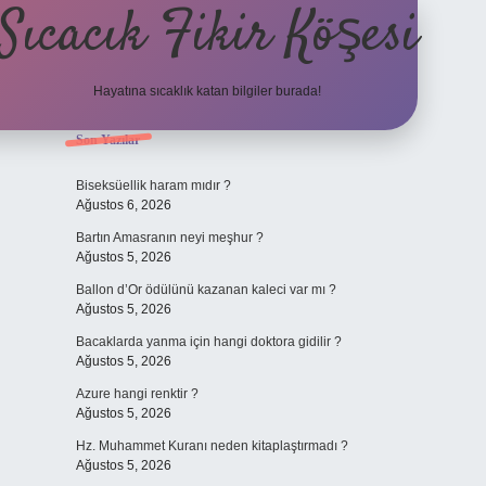
Sıcacık Fikir Köşesi
Hayatına sıcaklık katan bilgiler burada!
Sidebar
Son Yazılar
ilbet mobil giriş
betexper giri
Biseksüellik haram mıdır ?
Ağustos 6, 2026
Bartın Amasranın neyi meşhur ?
Ağustos 5, 2026
Ballon d’Or ödülünü kazanan kaleci var mı ?
Ağustos 5, 2026
Bacaklarda yanma için hangi doktora gidilir ?
Ağustos 5, 2026
Azure hangi renktir ?
Ağustos 5, 2026
Hz. Muhammet Kuranı neden kitaplaştırmadı ?
Ağustos 5, 2026