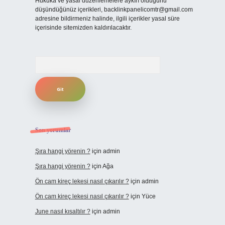
Hukuka ve yasal düzenlemelere aykırı olduğunu
düşündüğünüz içerikleri,
backlinkpanelicomtr@gmail.com
adresine bildirmeniz halinde, ilgili içerikler yasal süre
içerisinde sitemizden kaldırılacaktır.
Arama
Son yorumlar
Şıra hangi yörenin ?
için
admin
Şıra hangi yörenin ?
için
Ağa
Ön cam kireç lekesi nasıl çıkarılır ?
için
admin
Ön cam kireç lekesi nasıl çıkarılır ?
için
Yüce
June nasıl kısaltılır ?
için
admin