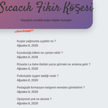
Sıcacık Fikir Köşesi
Hayatına sıcaklık katan bilgiler burada!
Sidebar
Son Yazılar
ilbet mobil giriş
betexper giriş
Kuşlar yağmurda uçabilir mi ?
Ağustos 8, 2026
Kuzukulağı bitkisi ne zaman ekilir ?
Ağustos 8, 2026
Rüyada La ilahe illallah yazısı görmek ne anlama gelir ?
Ağustos 8, 2026
Psikolojide üçgen taktiği nedir ?
Ağustos 8, 2026
Pedagojik formasyon belgemi nereden görebilirim ?
Ağustos 8, 2026
Opsiyonel yok ne demek ?
Ağustos 8, 2026