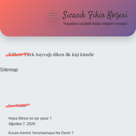
Sıcacık Fikir Köşesi
menüyü
aç
Hayatına sıcaklık katan bilgiler burada!
Anasayfa
Gizlilik Politikası
Etiket:
Türk bayrağı diken ilk kişi kimdir
Yasal Uyarı
Sitemap
Hakkımızda
Sidebar
Son Yazılar
Hepa filtresi ne işe yarar ?
Ağustos 7, 2026
Kuranı Kerimi Yorumlamaya Ne Denir ?