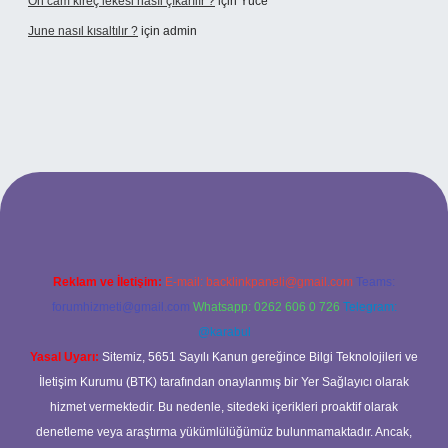
Ön cam kireç lekesi nasıl çıkarılır ?
için
Yüce
June nasıl kısaltılır ?
için
admin
etexper giriş
betexper giriş
Reklam ve İletişim:
E-mail:
backlinkpaneli@gmail.com
Teams:
forumhizmeti@gmail.com
Whatsapp: 0262 606 0 726
Telegram:
@karabul
Yasal Uyarı:
Sitemiz, 5651 Sayılı Kanun gereğince Bilgi Teknolojileri ve
İletişim Kurumu (BTK) tarafından onaylanmış bir Yer Sağlayıcı olarak
hizmet vermektedir. Bu nedenle, sitedeki içerikleri proaktif olarak
denetleme veya araştırma yükümlülüğümüz bulunmamaktadır. Ancak,