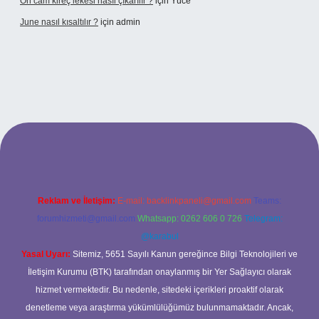
Ön cam kireç lekesi nasıl çıkarılır ?
için
Yüce
June nasıl kısaltılır ?
için
admin
betexper giriş
betexper giriş
Reklam ve İletişim:
E-mail:
backlinkpaneli@gmail.com
Teams:
forumhizmeti@gmail.com
Whatsapp: 0262 606 0 726
Telegram:
@karabul
Yasal Uyarı:
Sitemiz, 5651 Sayılı Kanun gereğince Bilgi Teknolojileri ve
İletişim Kurumu (BTK) tarafından onaylanmış bir Yer Sağlayıcı olarak
hizmet vermektedir. Bu nedenle, sitedeki içerikleri proaktif olarak
denetleme veya araştırma yükümlülüğümüz bulunmamaktadır. Ancak,