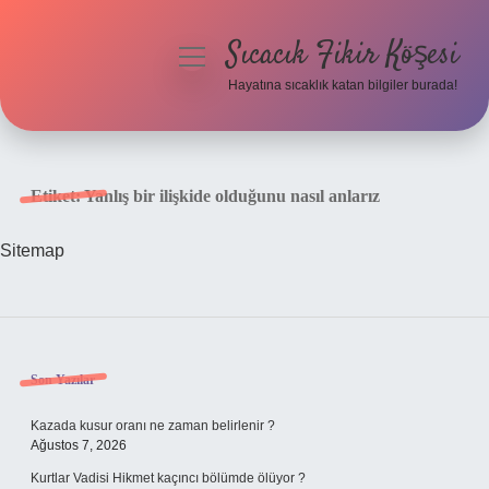
Sıcacık Fikir Köşesi
menüyü
aç
Hayatına sıcaklık katan bilgiler burada!
Anasayfa
Gizlilik Politikası
Etiket:
Yanlış bir ilişkide olduğunu nasıl anlarız
Yasal Uyarı
Sitemap
Hakkımızda
Sidebar
Son Yazılar
Kazada kusur oranı ne zaman belirlenir ?
Ağustos 7, 2026
Kurtlar Vadisi Hikmet kaçıncı bölümde ölüyor ?