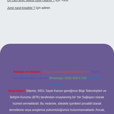
Ön cam kireç lekesi nasıl çıkarılır ?
için
Yüce
June nasıl kısaltılır ?
için
admin
etexper giriş
betexper giriş
Reklam ve İletişim:
E-mail:
backlinkpaneli@gmail.com
Teams:
forumhizmeti@gmail.com
Whatsapp: 0262 606 0 726
Telegram:
@karabul
Yasal Uyarı:
Sitemiz, 5651 Sayılı Kanun gereğince Bilgi Teknolojileri ve
İletişim Kurumu (BTK) tarafından onaylanmış bir Yer Sağlayıcı olarak
hizmet vermektedir. Bu nedenle, sitedeki içerikleri proaktif olarak
denetleme veya araştırma yükümlülüğümüz bulunmamaktadır. Ancak,