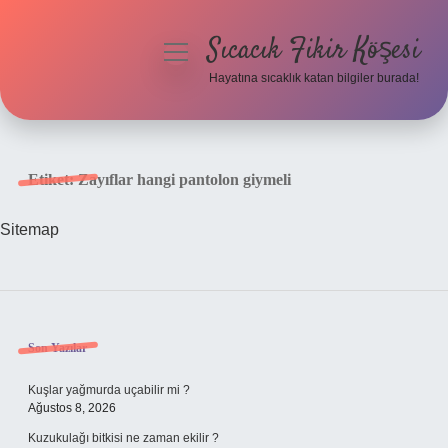
Sıcacık Fikir Köşesi
menüyü
aç
Hayatına sıcaklık katan bilgiler burada!
Anasayfa
Gizlilik Politikası
Etiket:
Zayıflar hangi pantolon giymeli
Yasal Uyarı
Sitemap
Hakkımızda
Sidebar
Son Yazılar
Kuşlar yağmurda uçabilir mi ?
Ağustos 8, 2026
Kuzukulağı bitkisi ne zaman ekilir ?