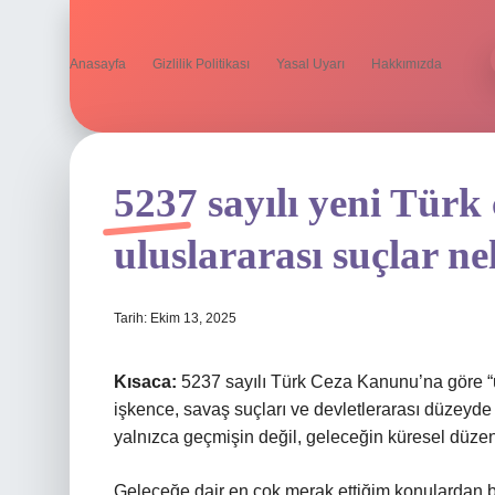
Anasayfa
Gizlilik Politikası
Yasal Uyarı
Hakkımızda
5237 sayılı yeni Türk
uluslararası suçlar ne
Tarih: Ekim 13, 2025
Kısaca:
5237 sayılı Türk Ceza Kanunu’na göre “ulu
işkence, savaş suçları ve devletlerarası düzeyde 
yalnızca geçmişin değil, geleceğin küresel düzenin
Geleceğe dair en çok merak ettiğim konulardan bir