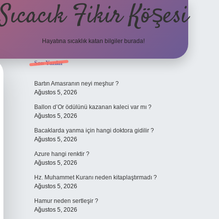
Sıcacık Fikir Köşesi
Hayatına sıcaklık katan bilgiler burada!
Sidebar
Son Yazılar
ilbet mobil giriş
betexper giriş
betexpe
Bartın Amasranın neyi meşhur ?
Ağustos 5, 2026
Ballon d’Or ödülünü kazanan kaleci var mı ?
Ağustos 5, 2026
Bacaklarda yanma için hangi doktora gidilir ?
Ağustos 5, 2026
Azure hangi renktir ?
Ağustos 5, 2026
Hz. Muhammet Kuranı neden kitaplaştırmadı ?
Ağustos 5, 2026
Hamur neden sertleşir ?
Ağustos 5, 2026