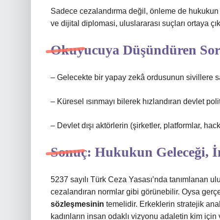
Sadece cezalandırma değil, önleme de hukukun tem
ve dijital diplomasi, uluslararası suçları ortaya ç
Okuyucuya Düşündüren Sor
– Gelecekte bir yapay zekâ ordusunun sivillere sa
– Küresel ısınmayı bilerek hızlandıran devlet poli
– Devlet dışı aktörlerin (şirketler, platformlar, hac
Sonuç: Hukukun Geleceği, İn
5237 sayılı Türk Ceza Yasası’nda tanımlanan ulus
cezalandıran normlar gibi görünebilir. Oysa gerç
sözleşmesinin
temelidir. Erkeklerin stratejik ana
kadınların insan odaklı vizyonu adaletin kim için v