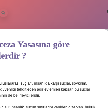
 ceza Yasasına göre
lerdir ?
slararası suçlar”, insanlığa karşı suçlar, soykırım,
güvenliği tehdit eden ağır eylemleri kapsar; bu suçlar
in de belirleyicileridir.
i şu: İnsanlık, suçun sınırlarını yeniden çizerken, hukuk