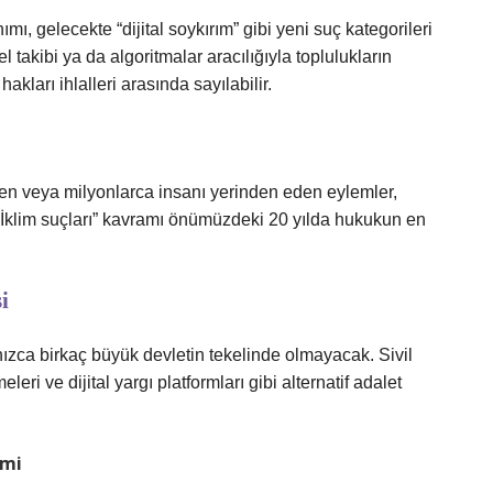
ı, gelecekte “dijital soykırım” gibi yeni suç kategorileri
el takibi ya da algoritmalar aracılığıyla toplulukların
kları ihlalleri arasında sayılabilir.
den veya milyonlarca insanı yerinden eden eylemler,
. “İklim suçları” kavramı önümüzdeki 20 yılda hukukun en
i
nızca birkaç büyük devletin tekelinde olmayacak. Sivil
ri ve dijital yargı platformları gibi alternatif adalet
emi