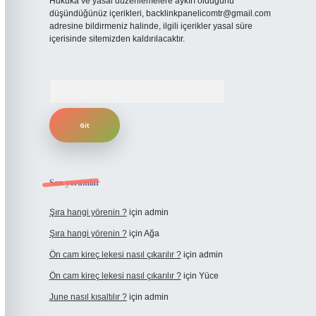
Hukuka ve yasal düzenlemelere aykırı olduğunu
düşündüğünüz içerikleri,
backlinkpanelicomtr@gmail.com
adresine bildirmeniz halinde, ilgili içerikler yasal süre
içerisinde sitemizden kaldırılacaktır.
Arama
Son yorumlar
Şıra hangi yörenin ?
için
admin
Şıra hangi yörenin ?
için
Ağa
Ön cam kireç lekesi nasıl çıkarılır ?
için
admin
Ön cam kireç lekesi nasıl çıkarılır ?
için
Yüce
June nasıl kısaltılır ?
için
admin