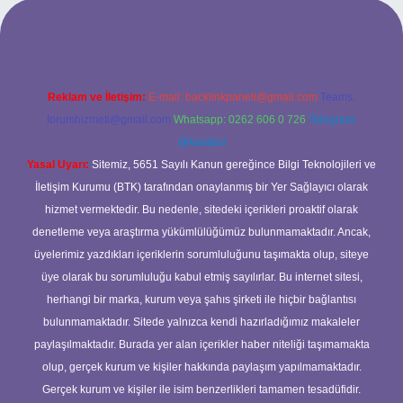
r giriş
Reklam ve İletişim:
E-mail:
backlinkpaneli@gmail.com
Teams:
forumhizmeti@gmail.com
Whatsapp: 0262 606 0 726
Telegram:
@karabul
Yasal Uyarı:
Sitemiz, 5651 Sayılı Kanun gereğince Bilgi Teknolojileri ve
İletişim Kurumu (BTK) tarafından onaylanmış bir Yer Sağlayıcı olarak
hizmet vermektedir. Bu nedenle, sitedeki içerikleri proaktif olarak
denetleme veya araştırma yükümlülüğümüz bulunmamaktadır. Ancak,
üyelerimiz yazdıkları içeriklerin sorumluluğunu taşımakta olup, siteye
üye olarak bu sorumluluğu kabul etmiş sayılırlar. Bu internet sitesi,
herhangi bir marka, kurum veya şahıs şirketi ile hiçbir bağlantısı
bulunmamaktadır. Sitede yalnızca kendi hazırladığımız makaleler
paylaşılmaktadır. Burada yer alan içerikler haber niteliği taşımamakta
olup, gerçek kurum ve kişiler hakkında paylaşım yapılmamaktadır.
Gerçek kurum ve kişiler ile isim benzerlikleri tamamen tesadüfidir.