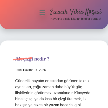
Sıcacık Fikir Köşesi
menüyü
aç
Hayatına sıcaklık katan bilgiler burada!
Anasayfa
Gizlilik Politikası
Yasal Uyarı
Alt çizgi nedir ?
Hakkımızda
Tarih: Haziran 16, 2026
Gündelik hayatın en sıradan görünen teknik
ayrıntıları, çoğu zaman daha büyük güç
ilişkilerinin görünmez uzantılarıdır. Klavyede
bir alt çizgi ya da kısa bir çizgi üretmek, ilk
bakışta yalnızca bir yazım becerisi gibi