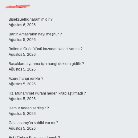
Sidebar
Son Yazılar
Biseksüellik haram mıdır ?
Ağustos 6, 2026
Bartın Amasranın neyi meşhur ?
Ağustos 5, 2026
Ballon d’Or ödülünü kazanan kaleci var mı ?
Ağustos 5, 2026
Bacaklarda yanma için hangi doktora gidilir ?
Ağustos 5, 2026
Azure hangi renktir ?
Ağustos 5, 2026
Hz. Muhammet Kuranı neden kitaplaştırmadı ?
Ağustos 5, 2026
Hamur neden sertleşir ?
Ağustos 5, 2026
Galatasaray’ın sahibi var mı ?
Ağustos 5, 2026
Eski Türkçe Kuzey ne demek ?