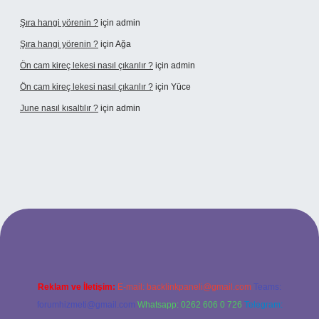
Şıra hangi yörenin ?
için
admin
Şıra hangi yörenin ?
için
Ağa
Ön cam kireç lekesi nasıl çıkarılır ?
için
admin
Ön cam kireç lekesi nasıl çıkarılır ?
için
Yüce
June nasıl kısaltılır ?
için
admin
betexper giriş
Reklam ve İletişim:
E-mail:
backlinkpaneli@gmail.com
Teams:
forumhizmeti@gmail.com
Whatsapp: 0262 606 0 726
Telegram: