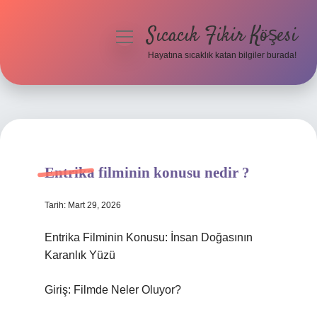
Sıcacık Fikir Köşesi
menüyü
aç
Hayatına sıcaklık katan bilgiler burada!
Anasayfa
Gizlilik Politikası
Yasal Uyarı
Entrika filminin konusu nedir ?
Hakkımızda
Tarih: Mart 29, 2026
Entrika Filminin Konusu: İnsan Doğasının
Karanlık Yüzü
Giriş: Filmde Neler Oluyor?