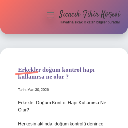
Sıcacık Fikir Köşesi
menüyü
aç
Hayatına sıcaklık katan bilgiler burada!
Anasayfa
Gizlilik Politikası
Yasal Uyarı
Erkekler doğum kontrol hapı
Hakkımızda
kullanırsa ne olur ?
Tarih: Mart 30, 2026
Erkekler Doğum Kontrol Hapı Kullanırsa Ne
Olur?
Herkesin aklında, doğum kontrolü denince