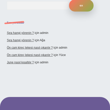
Arama
Son yorumlar
Şıra hangi yörenin ?
için
admin
Şıra hangi yörenin ?
için
Ağa
Ön cam kireç lekesi nasıl çıkarılır ?
için
admin
Ön cam kireç lekesi nasıl çıkarılır ?
için
Yüce
June nasıl kısaltılır ?
için
admin
texper giriş