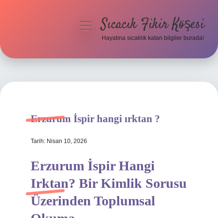
Sıcacık Fikir Köşesi
menüyü
aç
Hayatına sıcaklık katan bilgiler burada!
Anasayfa
Gizlilik Politikası
Yasal Uyarı
Erzurum İspir hangi ırktan ?
Hakkımızda
Tarih: Nisan 10, 2026
Erzurum İspir Hangi
Irktan? Bir Kimlik Sorusu
Üzerinden Toplumsal