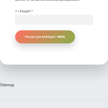
7 + 8 kaçtır?
*
Sitemap