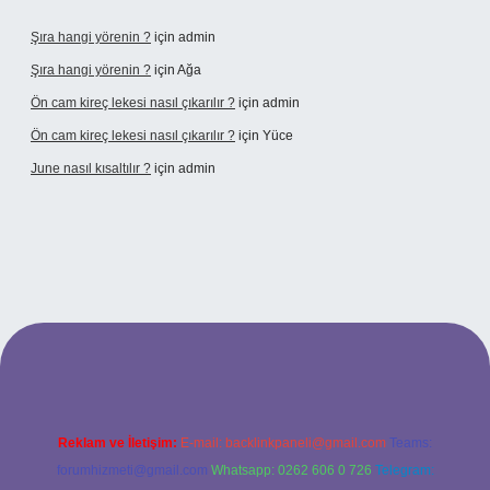
Şıra hangi yörenin ?
için
admin
Şıra hangi yörenin ?
için
Ağa
Ön cam kireç lekesi nasıl çıkarılır ?
için
admin
Ön cam kireç lekesi nasıl çıkarılır ?
için
Yüce
June nasıl kısaltılır ?
için
admin
per giriş
Reklam ve İletişim:
E-mail:
backlinkpaneli@gmail.com
Teams:
forumhizmeti@gmail.com
Whatsapp: 0262 606 0 726
Telegram: