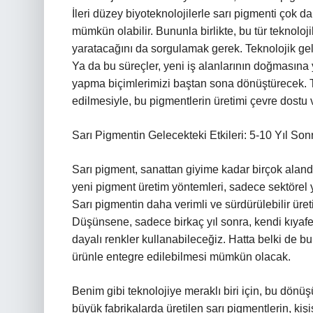
İleri düzey biyoteknolojilerle sarı pigmenti çok d
mümkün olabilir. Bununla birlikte, bu tür teknoloji
yaratacağını da sorgulamak gerek. Teknolojik gel
Ya da bu süreçler, yeni iş alanlarının doğmasına
yapma biçimlerimizi baştan sona dönüştürecek. Te
edilmesiyle, bu pigmentlerin üretimi çevre dostu v
Sarı Pigmentin Gelecekteki Etkileri: 5-10 Yıl Son
Sarı pigment, sanattan giyime kadar birçok alanda 
yeni pigment üretim yöntemleri, sadece sektörel yen
Sarı pigmentin daha verimli ve sürdürülebilir üret
Düşünsene, sadece birkaç yıl sonra, kendi kıyafet
dayalı renkler kullanabileceğiz. Hatta belki de b
ürünle entegre edilebilmesi mümkün olacak.
Benim gibi teknolojiye meraklı biri için, bu dön
büyük fabrikalarda üretilen sarı pigmentlerin, kiş