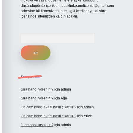
Hukuka ve yasal düzenlemelere aykırı olduğunu
düşündüğünüz içerikleri,
backlinkpanelicomtr@gmail.com
adresine bildirmeniz halinde, ilgili içerikler yasal süre
içerisinde sitemizden kaldırılacaktır.
Arama
Son yorumlar
Şıra hangi yörenin ?
için
admin
Şıra hangi yörenin ?
için
Ağa
Ön cam kireç lekesi nasıl çıkarılır ?
için
admin
Ön cam kireç lekesi nasıl çıkarılır ?
için
Yüce
June nasıl kısaltılır ?
için
admin