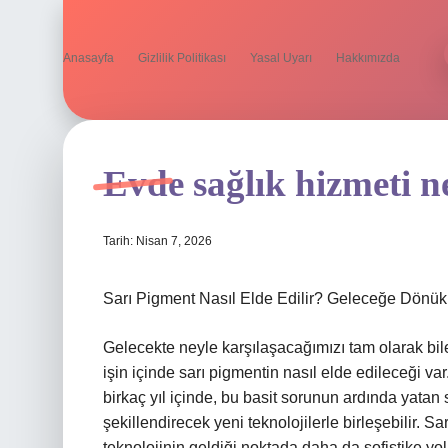
Anasayfa
Gizlilik Politikası
Yasal Uyarı
Hakkımızda
Evde sağlık hizmeti n
Tarih: Nisan 7, 2026
Sarı Pigment Nasıl Elde Edilir? Geleceğe Dönük
Gelecekte neyle karşılaşacağımızı tam olarak bi
işin içinde sarı pigmentin nasıl elde edileceği va
birkaç yıl içinde, bu basit sorunun ardında yatan
şekillendirecek yeni teknolojilerle birleşebilir. S
teknolojinin geldiği noktada daha da sofistike yoll