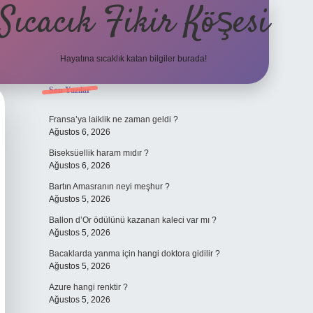
Sıcacık Fikir Köşesi
Hayatına sıcaklık katan bilgiler burada!
Sidebar
Son Yazılar
ilbet mobil giriş
betexper giriş
bet
Fransa’ya laiklik ne zaman geldi ?
Ağustos 6, 2026
Biseksüellik haram mıdır ?
Ağustos 6, 2026
Bartın Amasranın neyi meşhur ?
Ağustos 5, 2026
Ballon d’Or ödülünü kazanan kaleci var mı ?
Ağustos 5, 2026
Bacaklarda yanma için hangi doktora gidilir ?
Ağustos 5, 2026
Azure hangi renktir ?
Ağustos 5, 2026