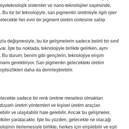
biyoteknolojik sistemler ve nano-teknolojiler sayesinde,
Bu tür bir teknolojiyle, sarı pigmentin üretimiyle ilgili işler
de gelecekte her evin bir pigment üretim ünitesine sahip
la değişmesiyle, bu tür gelişmelerin sadece belirli bir sınıf
var. İşte bu noktada, teknolojiyle birlikte gelirken, aynı
ir. Bu durum, benim gibi gençlerin, teknolojiye erişim
mamı gerektiriyor. Sarı pigmentin gelecekteki üretim
tsizlikleri daha da derinleştirebilir.
gelecekte sadece bir renk üretme meselesi olmaktan
duyarlı üretim yöntemleri ve kişisel üretim araçları
ilir ve ulaşılabilir hale gelebilir. Ancak bu gelişmeler,
kiler yaratacaktır. İşte bu yüzden, gelecekte ne olacağı
in ilerlemesiyle birlikte, herkes için erişilebilir ve eşit