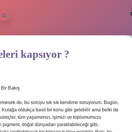
eleri kapsıyor ?
 Bir Bakış
lemesek de, bu soruyu sık sık kendime soruyorum. Bugün,
r. Kulağa oldukça basit bir konu gibi gelebilir ama belki de
 süreçler, tüm yaşamımızı, işimizi ve toplumumuzu
arı pigment, doğal dünyadan yaratılabileceği gibi,
arla üretilebilecek bir bileşen haline gelebilir. Peki, bu