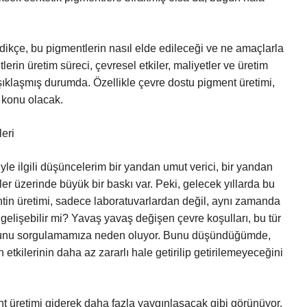
ikçe, bu pigmentlerin nasıl elde edileceği ve ne amaçlarla
tlerin üretim süreci, çevresel etkiler, maliyetler ve üretim
aşıklaşmış durumda. Özellikle çevre dostu pigment üretimi,
r konu olacak.
eri
yle ilgili düşüncelerim bir yandan umut verici, bir yandan
r üzerinde büyük bir baskı var. Peki, gelecek yıllarda bu
mentin üretimi, sadece laboratuvarlardan değil, aynı zamanda
gelişebilir mi? Yavaş yavaş değişen çevre koşulları, bu tür
duğunu sorgulamamıza neden oluyor. Bunu düşündüğümde,
 etkilerinin daha az zararlı hale getirilip getirilemeyeceğini
ent üretimi giderek daha fazla yaygınlaşacak gibi görünüyor.