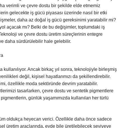
aha verimli ve çevre dostu bir şekilde elde etmemiz
lerin gelecekte iş gücü piyasası üzerinde nasıl bir etki
işmeler, daha az doğal iş gücü gereksinimi yaratabilir mi?
 yol açacak mı? Belki de bu değişimler, toplumdaki iş
knoloji ve çevre dostu üretim süreçlerinin entegre
e daha sürdürülebilir hale gelebilir.
ra
kullanılıyor. Ancak birkaç yıl sonra, teknolojiyle birleşmiş
ilikleri değil, kişisel hayatlarımızı da şekillendirebilir.
imi, özellikle moda sektöründe devrim yaratabilir.
lerimizi tasarlarken, çevre dostu ve sentetik pigmentlere
u pigmentlerin, günlük yaşamımızda kullanılan her türlü
üşüm oldukça heyecan verici. Özellikle daha önce sadece
isel üretim araçlarında, evde bile üretilebilecek seviyeye