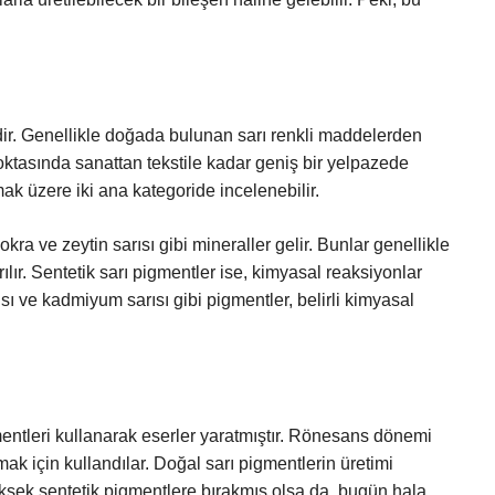
dir. Genellikle doğada bulunan sarı renkli maddelerden
k noktasında sanattan tekstile kadar geniş bir yelpazede
mak üzere iki ana kategoride incelenebilir.
ra ve zeytin sarısı gibi mineraller gelir. Bunlar genellikle
ılır. Sentetik sarı pigmentler ise, kimyasal reaksiyonlar
ısı ve kadmiyum sarısı gibi pigmentler, belirli kimyasal
mentleri kullanarak eserler yaratmıştır. Rönesans dönemi
tmak için kullandılar. Doğal sarı pigmentlerin üretimi
üksek sentetik pigmentlere bırakmış olsa da, bugün hala