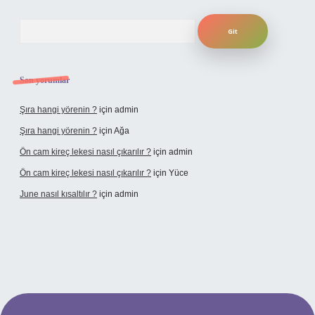
Arama
Son yorumlar
Şıra hangi yörenin ?
için
admin
Şıra hangi yörenin ?
için
Ağa
Ön cam kireç lekesi nasıl çıkarılır ?
için
admin
Ön cam kireç lekesi nasıl çıkarılır ?
için
Yüce
June nasıl kısaltılır ?
için
admin
texper giriş