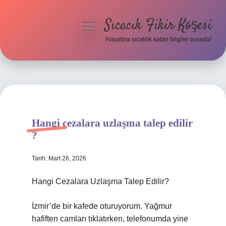
Sıcacık Fikir Köşesi
menüyü
aç
Hayatına sıcaklık katan bilgiler burada!
Anasayfa
Gizlilik Politikası
Yasal Uyarı
Hangi cezalara uzlaşma talep edilir
Hakkımızda
?
Tarih: Mart 26, 2026
Hangi Cezalara Uzlaşma Talep Edilir?
İzmir’de bir kafede oturuyorum. Yağmur
hafiften camları tıklatırken, telefonumda yine