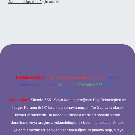
June nasıl kısaltılır ?
için
admin
betexper giriş
Reklam ve İletişim:
E-mail:
backlinkpaneli@gmail.com
Teams:
forumhizmeti@gmail.com
Whatsapp: 0262 606 0 726
Telegram:
@karabul
Yasal Uyarı:
Sitemiz, 5651 Sayılı Kanun gereğince Bilgi Teknolojileri ve
İletişim Kurumu (BTK) tarafından onaylanmış bir Yer Sağlayıcı olarak
hizmet vermektedir. Bu nedenle, sitedeki içerikleri proaktif olarak
denetleme veya araştırma yükümlülüğümüz bulunmamaktadır. Ancak,
üyelerimiz yazdıkları içeriklerin sorumluluğunu taşımakta olup, siteye