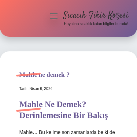
Sıcacık Fikir Köşesi
menüyü
aç
Hayatına sıcaklık katan bilgiler burada!
Anasayfa
Gizlilik Politikası
Yasal Uyarı
Mahle ne demek ?
Hakkımızda
Tarih: Nisan 9, 2026
Mahle Ne Demek?
Derinlemesine Bir Bakış
Mahle… Bu kelime son zamanlarda belki de