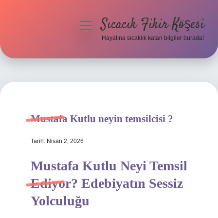
Sıcacık Fikir Köşesi
menüyü
aç
Hayatına sıcaklık katan bilgiler burada!
Anasayfa
Gizlilik Politikası
Yasal Uyarı
Mustafa Kutlu neyin temsilcisi ?
Hakkımızda
Tarih: Nisan 2, 2026
Mustafa Kutlu Neyi Temsil
Ediyor? Edebiyatın Sessiz
Yolculuğu