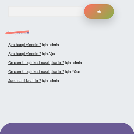
Arama
Son yorumlar
Şıra hangi yörenin ?
için
admin
Şıra hangi yörenin ?
için
Ağa
Ön cam kireç lekesi nasıl çıkarılır ?
için
admin
Ön cam kireç lekesi nasıl çıkarılır ?
için
Yüce
June nasıl kısaltılır ?
için
admin
per giriş