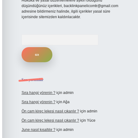
Hukuka ve yasal düzenlemelere aykırı olduğunu
düşündüğünüz içerikleri,
backlinkpanelicomtr@gmail.com
adresine bildirmeniz halinde, ilgili içerikler yasal süre
içerisinde sitemizden kaldırılacaktır.
Arama
Son yorumlar
Şıra hangi yörenin ?
için
admin
Şıra hangi yörenin ?
için
Ağa
Ön cam kireç lekesi nasıl çıkarılır ?
için
admin
Ön cam kireç lekesi nasıl çıkarılır ?
için
Yüce
June nasıl kısaltılır ?
için
admin