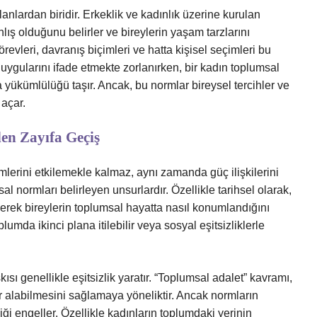
lanlardan biridir. Erkeklik ve kadınlık üzerine kurulan
lış olduğunu belirler ve bireylerin yaşam tarzlarını
örevleri, davranış biçimleri ve hatta kişisel seçimleri bu
, duygularını ifade etmekte zorlanırken, bir kadın toplumsal
yükümlülüğü taşır. Ancak, bu normlar bireysel tercihler ve
 açar.
en Zayıfa Geçiş
mlerini etkilemekle kalmaz, aynı zamanda güç ilişkilerini
sal normları belirleyen unsurlardır. Özellikle tarihsel olarak,
rleşerek bireylerin toplumsal hayatta nasıl konumlandığını
umda ikinci plana itilebilir veya sosyal eşitsizliklerle
sı genellikle eşitsizlik yaratır. “Toplumsal adalet” kavramı,
yer alabilmesini sağlamaya yöneliktir. Ancak normların
liği engeller. Özellikle kadınların toplumdaki yerinin