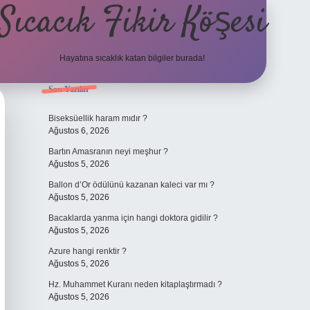
Sıcacık Fikir Köşesi
Hayatına sıcaklık katan bilgiler burada!
Sidebar
Son Yazılar
ilbet mobil giriş
betexper giriş
betexpe
Biseksüellik haram mıdır ?
Ağustos 6, 2026
Bartın Amasranın neyi meşhur ?
Ağustos 5, 2026
Ballon d’Or ödülünü kazanan kaleci var mı ?
Ağustos 5, 2026
Bacaklarda yanma için hangi doktora gidilir ?
Ağustos 5, 2026
Azure hangi renktir ?
Ağustos 5, 2026
Hz. Muhammet Kuranı neden kitaplaştırmadı ?
Ağustos 5, 2026