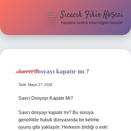
Sıcacık Fikir Köşesi
menüyü
aç
Hayatına sıcaklık katan bilgiler burada!
Anasayfa
Gizlilik Politikası
Yasal Uyarı
Savcı dosyayı kapatır mı ?
Hakkımızda
Tarih: Mayıs 27, 2026
Savcı Dosyayı Kapatır Mı?
Savcı dosyayı kapatır mı? Bu soruya
genellikle hukuk dünyasında bir kelime
oyunu gibi yaklaşılır. Herkesin bildiği o eski