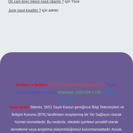
Ön cam kireç lekesi nasıl çıkarılır ?
için
Yüce
June nasıl kısaltılır ?
için
admin
iriş
betexper giriş
Reklam ve İletişim:
E-mail:
backlinkpaneli@gmail.com
Teams:
forumhizmeti@gmail.com
Whatsapp: 0262 606 0 726
Telegram:
@karabul
Yasal Uyarı:
Sitemiz, 5651 Sayılı Kanun gereğince Bilgi Teknolojileri ve
İletişim Kurumu (BTK) tarafından onaylanmış bir Yer Sağlayıcı olarak
hizmet vermektedir. Bu nedenle, sitedeki içerikleri proaktif olarak
denetleme veya araştırma yükümlülüğümüz bulunmamaktadır. Ancak,