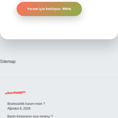
Sitemap
Sidebar
Son Yazılar
Biseksüellik haram mıdır ?
Ağustos 6, 2026
Bartın Amasranın neyi meşhur ?